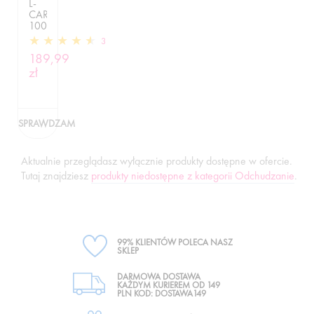
L-
CARNITINE
100.000
LIQUID
3
-
189,99
500ML
zł
SPRAWDZAM
Aktualnie przeglądasz wyłącznie produkty dostępne w ofercie.
Tutaj znajdziesz
produkty niedostępne z kategorii Odchudzanie
.
99% KLIENTÓW POLECA NASZ
SKLEP
DARMOWA DOSTAWA
KAŻDYM KURIEREM OD 149
PLN KOD: DOSTAWA149