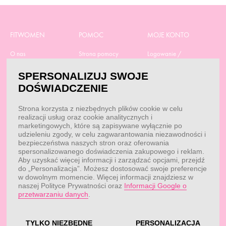
FITWOMEN
POMOC
MOJE KONTO
O nas
Strona pomocy
Logowanie /
Rejestracja
Polityka prywatności
Dostawa
SPERSONALIZUJ SWOJE
Moje zamówienia
RODO
Regulamin zakupów
DOŚWIADCZENIE
Moje dane
Obowiązek
Aktualne promocje
informacyjny
Reklamacje i zwroty
Strona korzysta z niezbędnych plików cookie w celu
Dane do przelewu
Odstąp od umowy tutaj
realizacji usług oraz cookie analitycznych i
Przepisy
marketingowych, które są zapisywane wyłącznie po
Dobór suplementacji
udzieleniu zgody, w celu zagwarantowania niezawodności i
Blog
Kontakt
bezpieczeństwa naszych stron oraz oferowania
spersonalizowanego doświadczenia zakupowego i reklam.
Aby uzyskać więcej informacji i zarządzać opcjami, przejdź
do „Personalizacja”. Możesz dostosować swoje preferencje
KONTAKT
w dowolnym momencie. Więcej informacji znajdziesz w
naszej Polityce Prywatności oraz
Informacji Google o
Obsługa klienta:
Obsługa klienta:
przetwarzaniu danych
.
pon. - pt.: 7:00 - 18:00
info@fitwomen.pl
telefon:
77 544 60 13
Reklamacje:
reklamacje@fitwomen.pl
TYLKO NIEZBĘDNE
PERSONALIZACJA