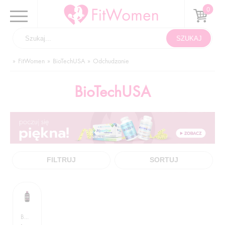
FitWomen
BioTechUSA
Odchudzanie
BioTechUSA
FILTRUJ
SORTUJ
BIOTECHUSA / ODCHUDZANIE