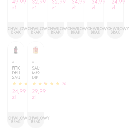
49,99
32,99
32,99
34,99
34,99
24,99
-
CORAZON
-
500G
1000
zł
-
zł
490ML
zł
zł
zł
zł
ML
490ML
CHWILOWY
CHWILOWY
CHWILOWY
CHWILOWY
CHWILOWY
CHWILOWY
BRAK
BRAK
BRAK
BRAK
BRAK
BRAK
ALLNUTRITION
ALLNUTRITION
FITKING
SALSA
DELICIOUS
MEXICANA
SAUCE
DIP
CHERRY
-
15
20
-
1000G
24,99
29,99
500G
zł
zł
CHWILOWY
CHWILOWY
BRAK
BRAK