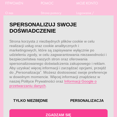
FITWOMEN
POMOC
MOJE KONTO
O nas
Strona pomocy
Logowanie /
Rejestracja
Polityka prywatności
Dostawa
SPERSONALIZUJ SWOJE
Moje zamówienia
RODO
Regulamin zakupów
DOŚWIADCZENIE
Moje dane
Obowiązek
Aktualne promocje
informacyjny
Reklamacje i zwroty
Strona korzysta z niezbędnych plików cookie w celu
Dane do przelewu
Odstąp od umowy tutaj
realizacji usług oraz cookie analitycznych i
Przepisy
marketingowych, które są zapisywane wyłącznie po
Dobór suplementacji
udzieleniu zgody, w celu zagwarantowania niezawodności i
Blog
Kontakt
bezpieczeństwa naszych stron oraz oferowania
spersonalizowanego doświadczenia zakupowego i reklam.
Aby uzyskać więcej informacji i zarządzać opcjami, przejdź
do „Personalizacja”. Możesz dostosować swoje preferencje
KONTAKT
w dowolnym momencie. Więcej informacji znajdziesz w
naszej Polityce Prywatności oraz
Informacji Google o
Obsługa klienta:
Obsługa klienta:
przetwarzaniu danych
.
pon. - pt.: 7:00 - 18:00
info@fitwomen.pl
telefon:
77 544 60 13
Reklamacje:
reklamacje@fitwomen.pl
TYLKO NIEZBĘDNE
PERSONALIZACJA
© FitWomen 2026
ZGADZAM SIĘ