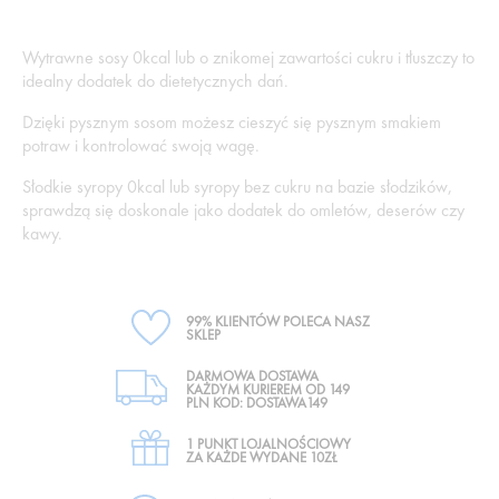
Wytrawne sosy 0kcal lub o znikomej zawartości cukru i tłuszczy to
idealny dodatek do dietetycznych dań.
Dzięki pysznym sosom możesz cieszyć się pysznym smakiem
potraw i kontrolować swoją wagę.
Słodkie syropy 0kcal lub syropy bez cukru na bazie słodzików,
sprawdzą się doskonale jako dodatek do omletów, deserów czy
kawy.
99% KLIENTÓW POLECA NASZ
SKLEP
DARMOWA DOSTAWA
KAŻDYM KURIEREM OD 149
PLN KOD: DOSTAWA149
1 PUNKT LOJALNOŚCIOWY
ZA KAŻDE WYDANE 10ZŁ