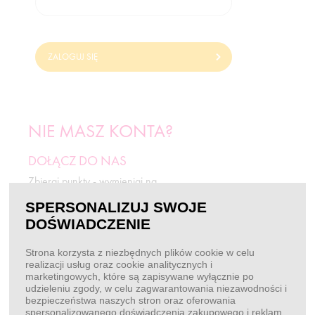
ZALOGUJ SIĘ
NIE MASZ KONTA?
DOŁĄCZ DO NAS
Zbieraj punkty - wymieniaj na
odżywki i rabaty.
SPERSONALIZUJ SWOJE
DOŚWIADCZENIE
ZAREJESTRUJ SIĘ
Strona korzysta z niezbędnych plików cookie w celu
realizacji usług oraz cookie analitycznych i
marketingowych, które są zapisywane wyłącznie po
BEZ LOGOWANIA
udzieleniu zgody, w celu zagwarantowania niezawodności i
bezpieczeństwa naszych stron oraz oferowania
Chcę złożyć zamówienie
spersonalizowanego doświadczenia zakupowego i reklam.