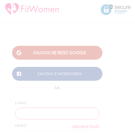
lub
E-MAIL:
HASŁO:
odzyskaj hasło