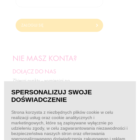
ZALOGUJ SIĘ
NIE MASZ KONTA?
DOŁĄCZ DO NAS
Zbieraj punkty - wymieniaj na
odżywki i rabaty.
SPERSONALIZUJ SWOJE
DOŚWIADCZENIE
ZAREJESTRUJ SIĘ
Strona korzysta z niezbędnych plików cookie w celu
realizacji usług oraz cookie analitycznych i
marketingowych, które są zapisywane wyłącznie po
BEZ LOGOWANIA
udzieleniu zgody, w celu zagwarantowania niezawodności i
bezpieczeństwa naszych stron oraz oferowania
Chcę złożyć zamówienie
spersonalizowanego doświadczenia zakupowego i reklam.