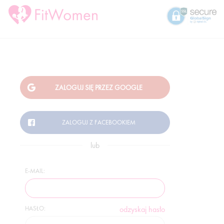
lub
E-MAIL:
HASŁO:
odzyskaj hasło