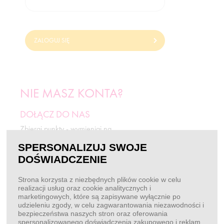
ZALOGUJ SIĘ
NIE MASZ KONTA?
DOŁĄCZ DO NAS
Zbieraj punkty - wymieniaj na
odżywki i rabaty.
SPERSONALIZUJ SWOJE
DOŚWIADCZENIE
ZAREJESTRUJ SIĘ
Strona korzysta z niezbędnych plików cookie w celu
realizacji usług oraz cookie analitycznych i
marketingowych, które są zapisywane wyłącznie po
BEZ LOGOWANIA
udzieleniu zgody, w celu zagwarantowania niezawodności i
bezpieczeństwa naszych stron oraz oferowania
Chcę złożyć zamówienie
spersonalizowanego doświadczenia zakupowego i reklam.