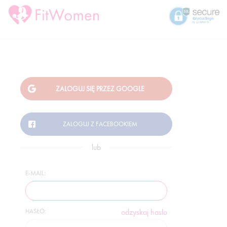
lub
E-MAIL:
HASŁO:
odzyskaj hasło