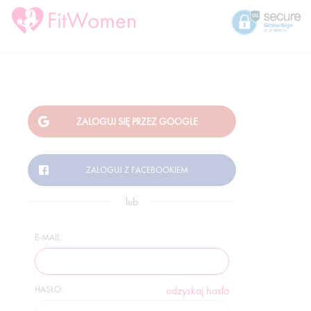
lub
E-MAIL:
HASŁO:
odzyskaj hasło