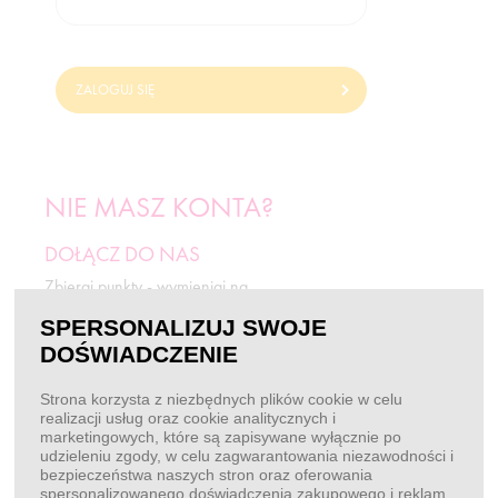
ZALOGUJ SIĘ
NIE MASZ KONTA?
DOŁĄCZ DO NAS
Zbieraj punkty - wymieniaj na
odżywki i rabaty.
SPERSONALIZUJ SWOJE
DOŚWIADCZENIE
ZAREJESTRUJ SIĘ
Strona korzysta z niezbędnych plików cookie w celu
realizacji usług oraz cookie analitycznych i
marketingowych, które są zapisywane wyłącznie po
BEZ LOGOWANIA
udzieleniu zgody, w celu zagwarantowania niezawodności i
bezpieczeństwa naszych stron oraz oferowania
Chcę złożyć zamówienie
spersonalizowanego doświadczenia zakupowego i reklam.