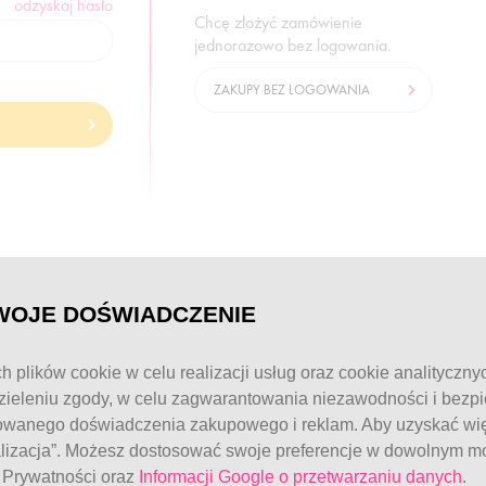
odzyskaj hasło
Chcę złożyć zamówienie
jednorazowo bez logowania.
ZAKUPY BEZ LOGOWANIA
© FitWomen 2026
WOJE DOŚWIADCZENIE
h plików cookie w celu realizacji usług oraz cookie analityczny
ieleniu zgody, w celu zagwarantowania niezawodności i bezp
owanego doświadczenia zakupowego i reklam. Aby uzyskać więc
alizacja”. Możesz dostosować swoje preferencje w dowolnym mo
e Prywatności oraz
Informacji Google o przetwarzaniu danych
.