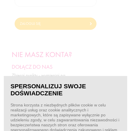
ZALOGUJ SIĘ
NIE MASZ KONTA?
DOŁĄCZ DO NAS
Zbieraj punkty - wymieniaj na
odżywki i rabaty.
SPERSONALIZUJ SWOJE
DOŚWIADCZENIE
ZAREJESTRUJ SIĘ
Strona korzysta z niezbędnych plików cookie w celu
realizacji usług oraz cookie analitycznych i
marketingowych, które są zapisywane wyłącznie po
BEZ LOGOWANIA
udzieleniu zgody, w celu zagwarantowania niezawodności i
bezpieczeństwa naszych stron oraz oferowania
Chcę złożyć zamówienie
spersonalizowanego doświadczenia zakupowego i reklam.