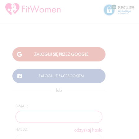
lub
E-MAIL:
HASŁO:
odzyskaj hasło