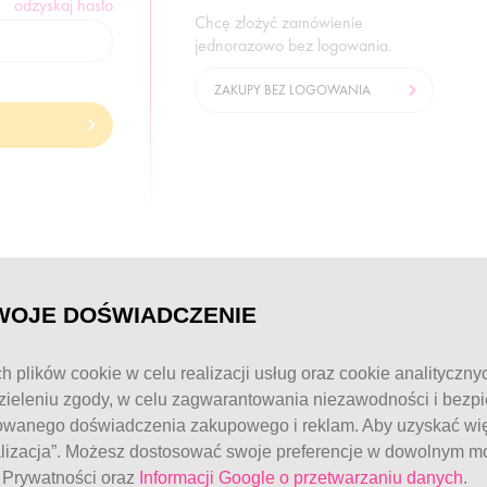
odzyskaj hasło
Chcę złożyć zamówienie
jednorazowo bez logowania.
ZAKUPY BEZ LOGOWANIA
© FitWomen 2026
WOJE DOŚWIADCZENIE
h plików cookie w celu realizacji usług oraz cookie analityczny
ieleniu zgody, w celu zagwarantowania niezawodności i bezp
owanego doświadczenia zakupowego i reklam. Aby uzyskać więc
alizacja”. Możesz dostosować swoje preferencje w dowolnym mo
e Prywatności oraz
Informacji Google o przetwarzaniu danych
.