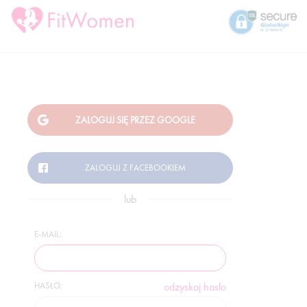
lub
E-MAIL:
HASŁO:
odzyskaj hasło