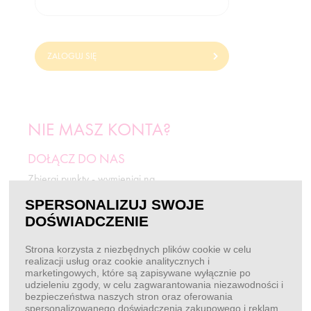
ZALOGUJ SIĘ
NIE MASZ KONTA?
DOŁĄCZ DO NAS
Zbieraj punkty - wymieniaj na
odżywki i rabaty.
SPERSONALIZUJ SWOJE
DOŚWIADCZENIE
ZAREJESTRUJ SIĘ
Strona korzysta z niezbędnych plików cookie w celu
realizacji usług oraz cookie analitycznych i
marketingowych, które są zapisywane wyłącznie po
BEZ LOGOWANIA
udzieleniu zgody, w celu zagwarantowania niezawodności i
bezpieczeństwa naszych stron oraz oferowania
Chcę złożyć zamówienie
spersonalizowanego doświadczenia zakupowego i reklam.