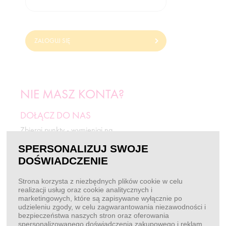
ZALOGUJ SIĘ
NIE MASZ KONTA?
DOŁĄCZ DO NAS
Zbieraj punkty - wymieniaj na
odżywki i rabaty.
SPERSONALIZUJ SWOJE
DOŚWIADCZENIE
ZAREJESTRUJ SIĘ
Strona korzysta z niezbędnych plików cookie w celu
realizacji usług oraz cookie analitycznych i
marketingowych, które są zapisywane wyłącznie po
BEZ LOGOWANIA
udzieleniu zgody, w celu zagwarantowania niezawodności i
bezpieczeństwa naszych stron oraz oferowania
Chcę złożyć zamówienie
spersonalizowanego doświadczenia zakupowego i reklam.