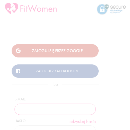
lub
E-MAIL:
HASŁO:
odzyskaj hasło