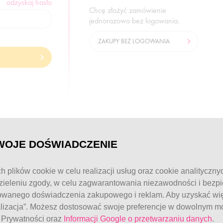
odzyskaj hasło
Chcę złożyć zamówienie
jednorazowo bez logowania.
ZAKUPY BEZ LOGOWANIA
© FitWomen 2026
WOJE DOŚWIADCZENIE
h plików cookie w celu realizacji usług oraz cookie analityczny
ieleniu zgody, w celu zagwarantowania niezawodności i bezp
owanego doświadczenia zakupowego i reklam. Aby uzyskać więc
alizacja”. Możesz dostosować swoje preferencje w dowolnym mo
e Prywatności oraz
Informacji Google o przetwarzaniu danych
.