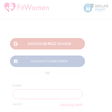
lub
E-MAIL:
HASŁO:
odzyskaj hasło