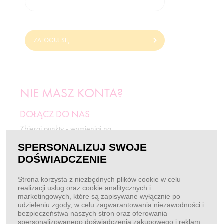
ZALOGUJ SIĘ
NIE MASZ KONTA?
DOŁĄCZ DO NAS
Zbieraj punkty - wymieniaj na
odżywki i rabaty.
SPERSONALIZUJ SWOJE
DOŚWIADCZENIE
ZAREJESTRUJ SIĘ
Strona korzysta z niezbędnych plików cookie w celu
realizacji usług oraz cookie analitycznych i
marketingowych, które są zapisywane wyłącznie po
BEZ LOGOWANIA
udzieleniu zgody, w celu zagwarantowania niezawodności i
bezpieczeństwa naszych stron oraz oferowania
Chcę złożyć zamówienie
spersonalizowanego doświadczenia zakupowego i reklam.