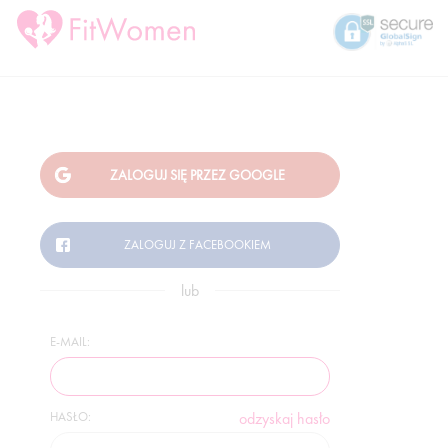
lub
E-MAIL:
HASŁO:
odzyskaj hasło