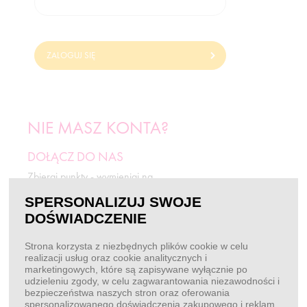
ZALOGUJ SIĘ
NIE MASZ KONTA?
DOŁĄCZ DO NAS
Zbieraj punkty - wymieniaj na
odżywki i rabaty.
SPERSONALIZUJ SWOJE
DOŚWIADCZENIE
ZAREJESTRUJ SIĘ
Strona korzysta z niezbędnych plików cookie w celu
realizacji usług oraz cookie analitycznych i
marketingowych, które są zapisywane wyłącznie po
BEZ LOGOWANIA
udzieleniu zgody, w celu zagwarantowania niezawodności i
bezpieczeństwa naszych stron oraz oferowania
Chcę złożyć zamówienie
spersonalizowanego doświadczenia zakupowego i reklam.