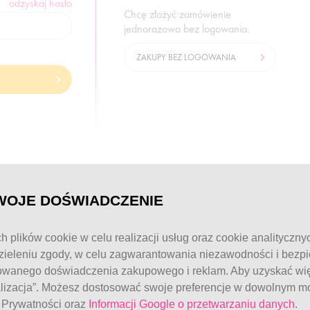
odzyskaj hasło
Chcę złożyć zamówienie
jednorazowo bez logowania.
ZAKUPY BEZ LOGOWANIA
© FitWomen 2026
WOJE DOŚWIADCZENIE
h plików cookie w celu realizacji usług oraz cookie analityczny
ieleniu zgody, w celu zagwarantowania niezawodności i bezp
owanego doświadczenia zakupowego i reklam. Aby uzyskać więc
alizacja”. Możesz dostosować swoje preferencje w dowolnym mo
e Prywatności oraz
Informacji Google o przetwarzaniu danych
.