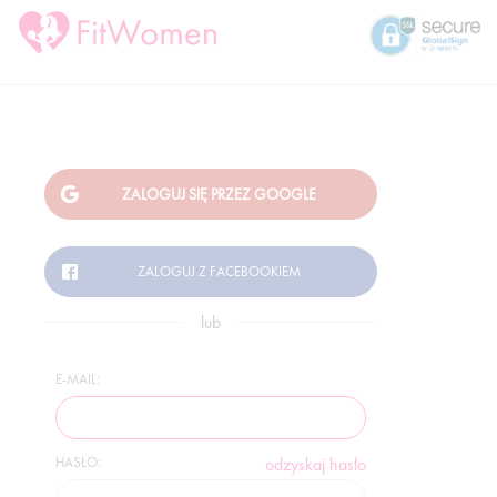
lub
E-MAIL:
HASŁO:
odzyskaj hasło