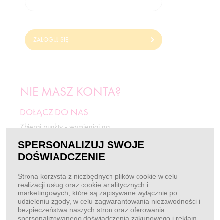
ZALOGUJ SIĘ
NIE MASZ KONTA?
DOŁĄCZ DO NAS
Zbieraj punkty - wymieniaj na
odżywki i rabaty.
SPERSONALIZUJ SWOJE
DOŚWIADCZENIE
ZAREJESTRUJ SIĘ
Strona korzysta z niezbędnych plików cookie w celu
realizacji usług oraz cookie analitycznych i
marketingowych, które są zapisywane wyłącznie po
BEZ LOGOWANIA
udzieleniu zgody, w celu zagwarantowania niezawodności i
bezpieczeństwa naszych stron oraz oferowania
Chcę złożyć zamówienie
spersonalizowanego doświadczenia zakupowego i reklam.