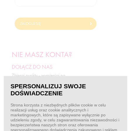
ZALOGUJ SIĘ
NIE MASZ KONTA?
DOŁĄCZ DO NAS
Zbieraj punkty - wymieniaj na
odżywki i rabaty.
SPERSONALIZUJ SWOJE
DOŚWIADCZENIE
ZAREJESTRUJ SIĘ
Strona korzysta z niezbędnych plików cookie w celu
realizacji usług oraz cookie analitycznych i
marketingowych, które są zapisywane wyłącznie po
BEZ LOGOWANIA
udzieleniu zgody, w celu zagwarantowania niezawodności i
bezpieczeństwa naszych stron oraz oferowania
Chcę złożyć zamówienie
spersonalizowanego doświadczenia zakupowego i reklam.