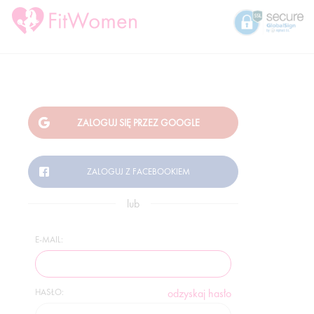
lub
E-MAIL:
HASŁO:
odzyskaj hasło