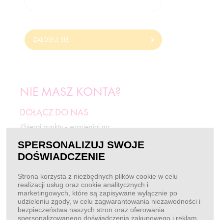
ZALOGUJ SIĘ
NIE MASZ KONTA?
DOŁĄCZ DO NAS
Zbieraj punkty - wymieniaj na
odżywki i rabaty.
SPERSONALIZUJ SWOJE
DOŚWIADCZENIE
ZAREJESTRUJ SIĘ
Strona korzysta z niezbędnych plików cookie w celu
realizacji usług oraz cookie analitycznych i
marketingowych, które są zapisywane wyłącznie po
BEZ LOGOWANIA
udzieleniu zgody, w celu zagwarantowania niezawodności i
bezpieczeństwa naszych stron oraz oferowania
Chcę złożyć zamówienie
spersonalizowanego doświadczenia zakupowego i reklam.