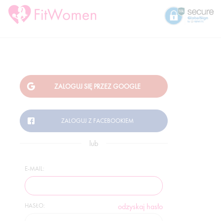
lub
E-MAIL:
HASŁO:
odzyskaj hasło