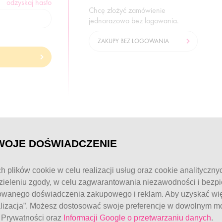
odzyskaj hasło
Chcę złożyć zamówienie
jednorazowo bez logowania.
ZAKUPY BEZ LOGOWANIA
© FitWomen 2026
WOJE DOŚWIADCZENIE
h plików cookie w celu realizacji usług oraz cookie analityczny
ieleniu zgody, w celu zagwarantowania niezawodności i bezp
owanego doświadczenia zakupowego i reklam. Aby uzyskać więc
alizacja”. Możesz dostosować swoje preferencje w dowolnym mo
e Prywatności oraz
Informacji Google o przetwarzaniu danych
.