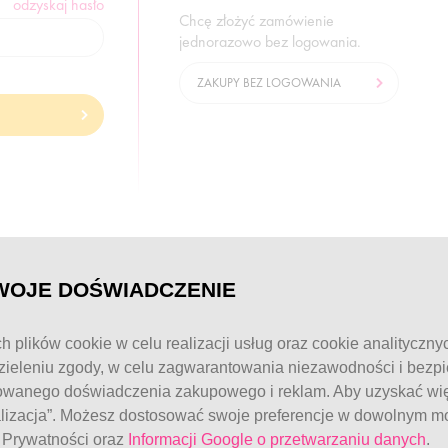
odzyskaj hasło
Chcę złożyć zamówienie
jednorazowo bez logowania.
ZAKUPY BEZ LOGOWANIA
© FitWomen 2026
WOJE DOŚWIADCZENIE
h plików cookie w celu realizacji usług oraz cookie analityczny
ieleniu zgody, w celu zagwarantowania niezawodności i bezp
owanego doświadczenia zakupowego i reklam. Aby uzyskać więc
alizacja”. Możesz dostosować swoje preferencje w dowolnym mo
e Prywatności oraz
Informacji Google o przetwarzaniu danych
.