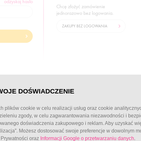
odzyskaj hasło
Chcę złożyć zamówienie
jednorazowo bez logowania.
ZAKUPY BEZ LOGOWANIA
© FitWomen 2026
WOJE DOŚWIADCZENIE
h plików cookie w celu realizacji usług oraz cookie analityczny
ieleniu zgody, w celu zagwarantowania niezawodności i bezp
owanego doświadczenia zakupowego i reklam. Aby uzyskać więc
alizacja”. Możesz dostosować swoje preferencje w dowolnym mo
e Prywatności oraz
Informacji Google o przetwarzaniu danych
.