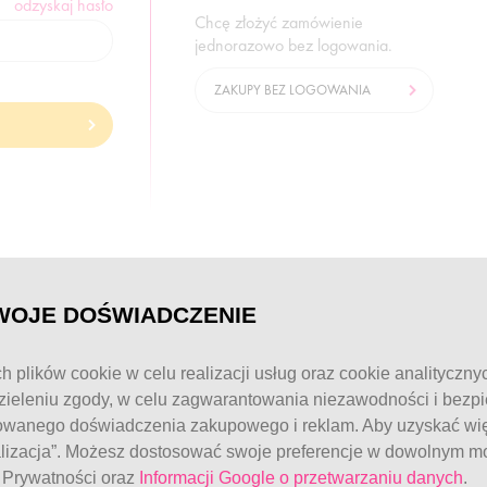
odzyskaj hasło
Chcę złożyć zamówienie
jednorazowo bez logowania.
ZAKUPY BEZ LOGOWANIA
© FitWomen 2026
WOJE DOŚWIADCZENIE
h plików cookie w celu realizacji usług oraz cookie analityczny
ieleniu zgody, w celu zagwarantowania niezawodności i bezp
owanego doświadczenia zakupowego i reklam. Aby uzyskać więc
alizacja”. Możesz dostosować swoje preferencje w dowolnym mo
e Prywatności oraz
Informacji Google o przetwarzaniu danych
.