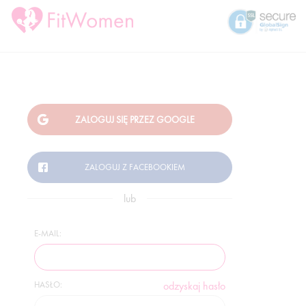
lub
E-MAIL:
HASŁO:
odzyskaj hasło