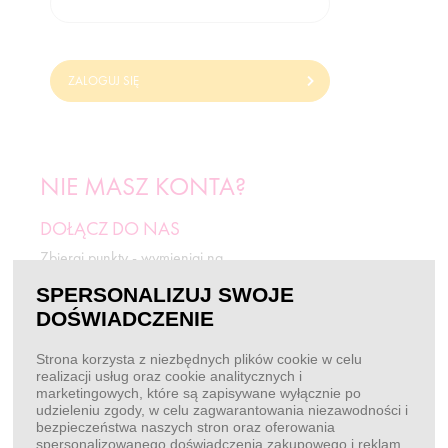
ZALOGUJ SIĘ
NIE MASZ KONTA?
DOŁĄCZ DO NAS
Zbieraj punkty - wymieniaj na
odżywki i rabaty.
SPERSONALIZUJ SWOJE
DOŚWIADCZENIE
ZAREJESTRUJ SIĘ
Strona korzysta z niezbędnych plików cookie w celu
realizacji usług oraz cookie analitycznych i
marketingowych, które są zapisywane wyłącznie po
BEZ LOGOWANIA
udzieleniu zgody, w celu zagwarantowania niezawodności i
bezpieczeństwa naszych stron oraz oferowania
Chcę złożyć zamówienie
spersonalizowanego doświadczenia zakupowego i reklam.