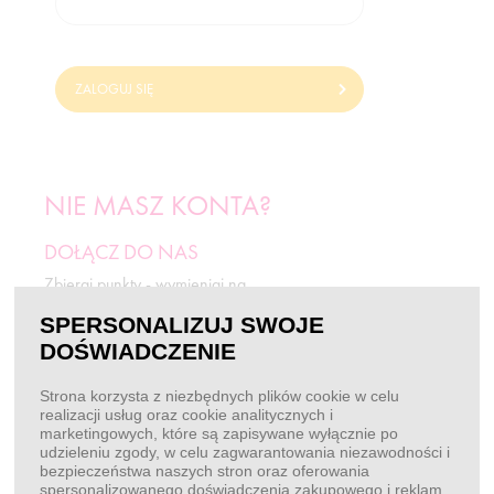
ZALOGUJ SIĘ
NIE MASZ KONTA?
DOŁĄCZ DO NAS
Zbieraj punkty - wymieniaj na
odżywki i rabaty.
SPERSONALIZUJ SWOJE
DOŚWIADCZENIE
ZAREJESTRUJ SIĘ
Strona korzysta z niezbędnych plików cookie w celu
realizacji usług oraz cookie analitycznych i
marketingowych, które są zapisywane wyłącznie po
BEZ LOGOWANIA
udzieleniu zgody, w celu zagwarantowania niezawodności i
bezpieczeństwa naszych stron oraz oferowania
Chcę złożyć zamówienie
spersonalizowanego doświadczenia zakupowego i reklam.