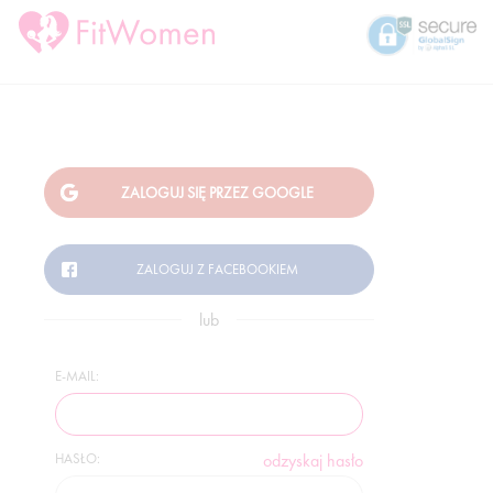
lub
E-MAIL:
HASŁO:
odzyskaj hasło