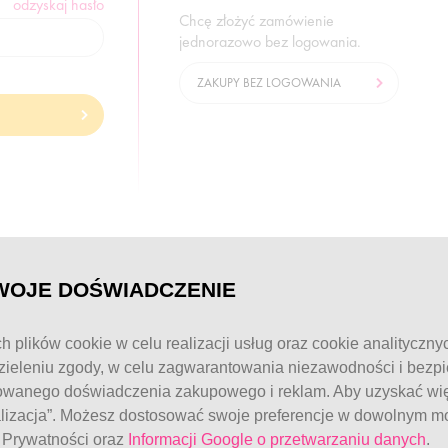
odzyskaj hasło
Chcę złożyć zamówienie
jednorazowo bez logowania.
ZAKUPY BEZ LOGOWANIA
© FitWomen 2026
WOJE DOŚWIADCZENIE
h plików cookie w celu realizacji usług oraz cookie analityczny
ieleniu zgody, w celu zagwarantowania niezawodności i bezp
owanego doświadczenia zakupowego i reklam. Aby uzyskać więc
alizacja”. Możesz dostosować swoje preferencje w dowolnym mo
e Prywatności oraz
Informacji Google o przetwarzaniu danych
.