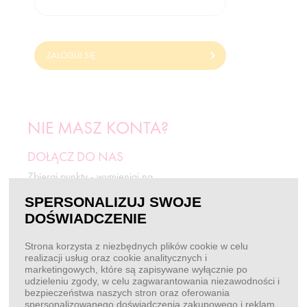
ZALOGUJ SIĘ
NIE MASZ KONTA?
DOŁĄCZ DO NAS
Zbieraj punkty - wymieniaj na
odżywki i rabaty.
SPERSONALIZUJ SWOJE
DOŚWIADCZENIE
ZAREJESTRUJ SIĘ
Strona korzysta z niezbędnych plików cookie w celu
realizacji usług oraz cookie analitycznych i
marketingowych, które są zapisywane wyłącznie po
BEZ LOGOWANIA
udzieleniu zgody, w celu zagwarantowania niezawodności i
bezpieczeństwa naszych stron oraz oferowania
Chcę złożyć zamówienie
spersonalizowanego doświadczenia zakupowego i reklam.