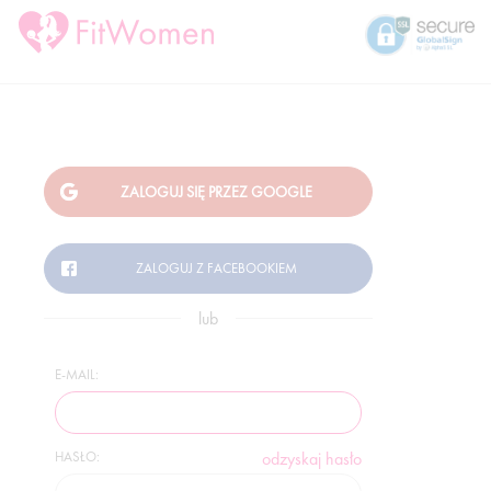
lub
E-MAIL:
HASŁO:
odzyskaj hasło