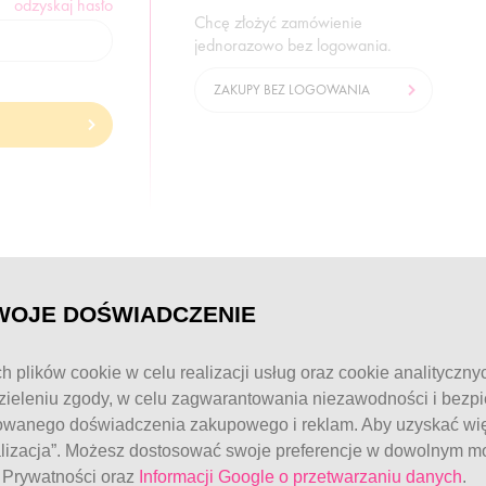
odzyskaj hasło
Chcę złożyć zamówienie
jednorazowo bez logowania.
ZAKUPY BEZ LOGOWANIA
© FitWomen 2026
WOJE DOŚWIADCZENIE
h plików cookie w celu realizacji usług oraz cookie analityczny
ieleniu zgody, w celu zagwarantowania niezawodności i bezp
owanego doświadczenia zakupowego i reklam. Aby uzyskać więc
alizacja”. Możesz dostosować swoje preferencje w dowolnym mo
e Prywatności oraz
Informacji Google o przetwarzaniu danych
.