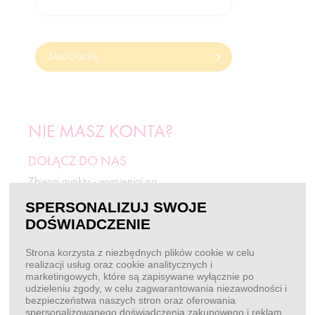
ZALOGUJ SIĘ
NIE MASZ KONTA?
DOŁĄCZ DO NAS
Zbieraj punkty - wymieniaj na
odżywki i rabaty.
SPERSONALIZUJ SWOJE
DOŚWIADCZENIE
ZAREJESTRUJ SIĘ
Strona korzysta z niezbędnych plików cookie w celu
realizacji usług oraz cookie analitycznych i
marketingowych, które są zapisywane wyłącznie po
BEZ LOGOWANIA
udzieleniu zgody, w celu zagwarantowania niezawodności i
bezpieczeństwa naszych stron oraz oferowania
Chcę złożyć zamówienie
spersonalizowanego doświadczenia zakupowego i reklam.