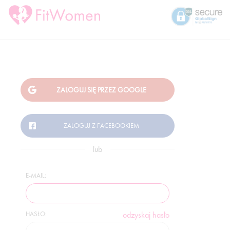
lub
E-MAIL:
HASŁO:
odzyskaj hasło