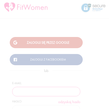
lub
E-MAIL:
HASŁO:
odzyskaj hasło