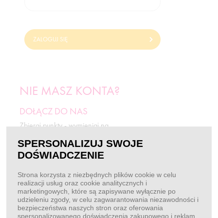
ZALOGUJ SIĘ
NIE MASZ KONTA?
DOŁĄCZ DO NAS
Zbieraj punkty - wymieniaj na
odżywki i rabaty.
SPERSONALIZUJ SWOJE
DOŚWIADCZENIE
ZAREJESTRUJ SIĘ
Strona korzysta z niezbędnych plików cookie w celu
realizacji usług oraz cookie analitycznych i
marketingowych, które są zapisywane wyłącznie po
BEZ LOGOWANIA
udzieleniu zgody, w celu zagwarantowania niezawodności i
bezpieczeństwa naszych stron oraz oferowania
Chcę złożyć zamówienie
spersonalizowanego doświadczenia zakupowego i reklam.