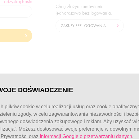
odzyskaj hasło
Chcę złożyć zamówienie
jednorazowo bez logowania.
ZAKUPY BEZ LOGOWANIA
© FitWomen 2026
WOJE DOŚWIADCZENIE
h plików cookie w celu realizacji usług oraz cookie analityczny
ieleniu zgody, w celu zagwarantowania niezawodności i bezp
owanego doświadczenia zakupowego i reklam. Aby uzyskać więc
alizacja”. Możesz dostosować swoje preferencje w dowolnym mo
e Prywatności oraz
Informacji Google o przetwarzaniu danych
.