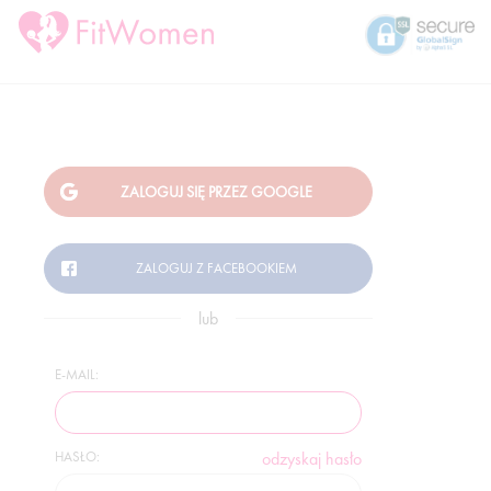
lub
E-MAIL:
HASŁO:
odzyskaj hasło