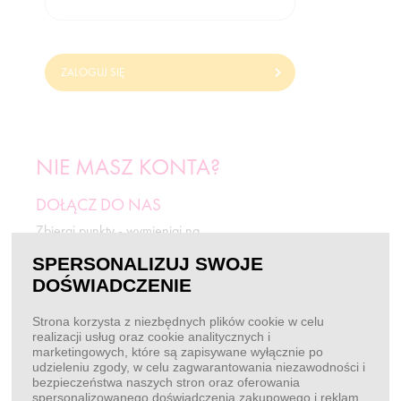
ZALOGUJ SIĘ
NIE MASZ KONTA?
DOŁĄCZ DO NAS
Zbieraj punkty - wymieniaj na
odżywki i rabaty.
SPERSONALIZUJ SWOJE
DOŚWIADCZENIE
ZAREJESTRUJ SIĘ
Strona korzysta z niezbędnych plików cookie w celu
realizacji usług oraz cookie analitycznych i
marketingowych, które są zapisywane wyłącznie po
BEZ LOGOWANIA
udzieleniu zgody, w celu zagwarantowania niezawodności i
bezpieczeństwa naszych stron oraz oferowania
Chcę złożyć zamówienie
spersonalizowanego doświadczenia zakupowego i reklam.