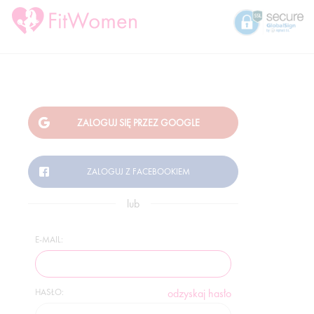
lub
E-MAIL:
HASŁO:
odzyskaj hasło