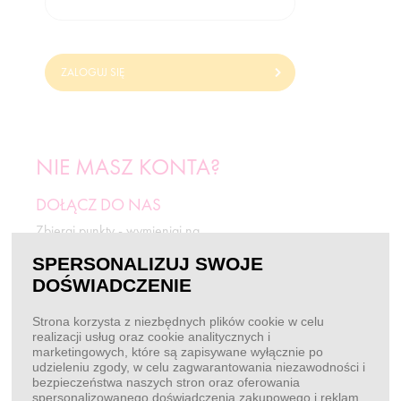
ZALOGUJ SIĘ
NIE MASZ KONTA?
DOŁĄCZ DO NAS
Zbieraj punkty - wymieniaj na
odżywki i rabaty.
SPERSONALIZUJ SWOJE
DOŚWIADCZENIE
ZAREJESTRUJ SIĘ
Strona korzysta z niezbędnych plików cookie w celu
realizacji usług oraz cookie analitycznych i
marketingowych, które są zapisywane wyłącznie po
BEZ LOGOWANIA
udzieleniu zgody, w celu zagwarantowania niezawodności i
bezpieczeństwa naszych stron oraz oferowania
Chcę złożyć zamówienie
spersonalizowanego doświadczenia zakupowego i reklam.