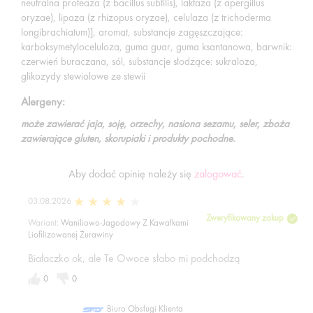
neutralna proteaza (z bacillus subtilis), laktaza (z apergillus
oryzae), lipaza (z rhizopus oryzae), celulaza (z trichoderma
longibrachiatum)], aromat, substancje zagęszczające:
karboksymetyloceluloza, guma guar, guma ksantanowa, barwnik:
czerwień buraczana, sól, substancje słodzące: sukraloza,
glikozydy stewiolowe ze stewii
Alergeny:
może zawierać jaja, soję, orzechy, nasiona sezamu, seler, zboża
zawierające gluten, skorupiaki i produkty pochodne.
Aby dodać opinię należy się
zalogować
.
03.08.2026
Zweryfikowany zakup
Wariant:
Waniliowo-Jagodowy Z Kawałkami
Liofilizowanej Żurawiny
Białaczko ok, ale Te Owoce słabo mi podchodzą
0
0
Biuro Obsługi Klienta