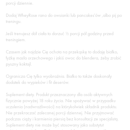
porcji dziennie.
Dodaj WheyRose rano do owsianki lub pancakes'ów ,albo pij po
treningu.
Jeśli trenujesz dół ciała to dorzuć ½ porcji pół godziny przed
treningiem.
Czasem jak najdzie Cię ochota na przekąskę to dodaję białko,
łyżkę masła orzechowego i jakiś owoc do blendera, żeby zrobić
pyszny koktajl.
Ogranicza Cię tylko wyobraźnia. Białko to także doskonały
dodatek do wypieków i fit deserów.
Suplement diety. Produkt przeznaczony dla osób aktywnych
fizycznie powyżej 18 roku życia. Nie spożywać w przypadku
uczulenia (nadwrażliwości) na którykolwiek składnik produktu.
Nie przekraczać zalecanej porcji dziennej. Nie przyjmować
podczas ciąży i karmienia piersią bez konsultacji ze specjalistą.
Suplement diety nie może być stosowany jako substytut