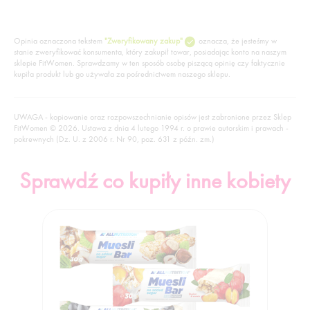
Opinia oznaczona tekstem
"Zweryfikowany zakup"
oznacza, że jesteśmy w
stanie zweryfikować konsumenta, który zakupił towar, posiadając konto na naszym
sklepie FitWomen. Sprawdzamy w ten sposób osobę piszącą opinię czy faktycznie
kupiła produkt lub go używała za pośrednictwem naszego sklepu.
UWAGA - kopiowanie oraz rozpowszechnianie opisów jest zabronione przez Sklep
FitWomen © 2026. Ustawa z dnia 4 lutego 1994 r. o prawie autorskim i prawach -
pokrewnych (Dz. U. z 2006 r. Nr 90, poz. 631 z późn. zm.)
Sprawdź co kupiły inne kobiety