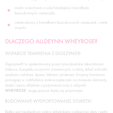
masło orzechowe z solą himalajską i kawałkami
bezcukrowych ciasteczek,
ciasteczkowy z kawałkami bezcukrowych ciasteczek i wiele
innych!
DLACZEGO ALLDEYNN WHEYROSE?
WSPARCIE TRAWIENIA Z DIGEZYME®
Digezyme® to opatentowany przez amerykańskie laboratorium
Sabinsa, kompleks enzymów trawiennych, w który skład wchodzi:
amylaza, celulaza, lipaza, laktaza i proteaza. Enzymy trawienne
pomagają w rozkładaniu makrocząsteczek na mniejsze elementy,
dzięki czemu składniki z pożywienia oraz z odżywki
WHEYROSE
, mogę jeszcze lepiej się przyswajać.
BUDOWANIE WYSPORTOWANEJ SYLWETKI
Białko jest niezbędnym makro składnikiem codziennej diety i pełni