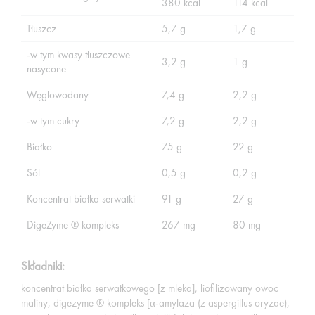
380 kcal
114 kcal
Tłuszcz
5,7 g
1,7 g
-w tym kwasy tłuszczowe
3,2 g
1 g
nasycone
Węglowodany
7,4 g
2,2 g
-w tym cukry
7,2 g
2,2 g
Białko
75 g
22 g
Sól
0,5 g
0,2 g
Koncentrat białka serwatki
91 g
27 g
DigeZyme ® kompleks
267 mg
80 mg
Składniki:
koncentrat białka serwatkowego [z mleka], liofilizowany owoc
maliny, digezyme ® kompleks [α-amylaza (z aspergillus oryzae),