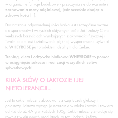
w organizmie funkcje budulcowe - przyczynia się do
wzrostu i
zachowania masy mięśniowej, jednocześnie dbając o
zdrowe kości
[1].
Dostarczanie odpowiedniej ilości białka jest szczególnie ważne
dla sportowców i wszystkich aktywnych osób. Jeśli zależy Ci na
większych korzyściach wynikających z aktywności fizycznej i
Twoim celem jest kształtowanie pięknej, wysportowanej sylwetki
to
WHEYROSE
jest produktem idealnym dla Ciebie.
Trening, dieta i odżywka białkowa
WHEYROSE
to pomoc
w osiągnięciu sukcesu i realizacji wszystkich celów
sylwetkowych!
KILKA SŁÓW O LAKTOZIE I JEJ
NIETOLERANCJI...
Jest to cukier mleczny zbudowany z cząsteczek glukozy i
galaktozy. Laktoza występuje naturalnie w mleku krowim i zawiera
od 4,6 do aż 4,9 g w każdych 100g. Cukier mleczny znajduje się
również wielu innych produktach, w tym: lodach, kefirze,