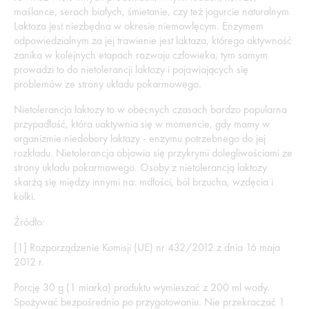
maślance, serach białych, śmietanie, czy też jogurcie naturalnym.
Laktoza jest niezbędna w okresie niemowlęcym. Enzymem
odpowiedzialnym za jej trawienie jest laktaza, którego aktywność
zanika w kolejnych etapach rozwoju człowieka, tym samym
prowadzi to do nietolerancji laktozy i pojawiających się
problemów ze strony układu pokarmowego.
Nietolerancja laktozy to w obecnych czasach bardzo popularna
przypadłość, która uaktywnia się w momencie, gdy mamy w
organizmie niedobory laktazy - enzymu potrzebnego do jej
rozkładu. Nietolerancja objawia się przykrymi dolegliwościami ze
strony układu pokarmowego. Osoby z nietolerancją laktozy
skarżą się między innymi na: mdłości, ból brzucha, wzdęcia i
kolki.
Źródło:
[1] Rozporządzenie Komisji (UE) nr 432/2012 z dnia 16 maja
2012 r.
Porcję 30 g (1 miarka) produktu wymieszać z 200 ml wody.
Spożywać bezpośrednio po przygotowaniu. Nie przekraczać 1