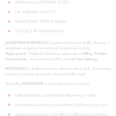
WSPOMAGA ZDROWIE KOŚCI
NIE ZAWIERA LAKTOZY
WYJĄTKOWO PYSZNE SMAKI
16 PORCJI W OPAKOWANIU
ALLDEYNN WHEYROSE
to pełnowartościowe białko do picia, z
dodatkiem enzymów trawiennych brandowej formuły
Digezyme®
. Odżywka białkowa opiera się na
Whey Protein
Concentrate
- koncentracie białka serwatki
bez laktozy
.
WHEYROSE
to białko stworzone dla wszystkich tych, którzy mają
trudności z tolerancją innych odżywek białkowych.
Wypróbuj
WHEYROSE
w bestsellerowych smakach:
biała czekolada z kawałkami liofilizowanych malin,
czekoladowo-wiśniowy z kawałkami liofilizowanych wiśni,
waniliowo-jagodowy z kawałkami liofilizowanej żurawiny,