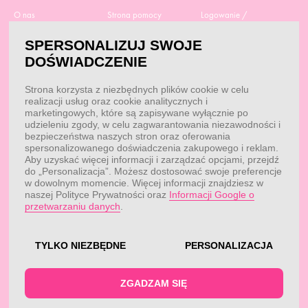
O nas
Strona pomocy
Logowanie /
Rejestracja
Polityka prywatności
Dostawa
SPERSONALIZUJ SWOJE
Moje zamówienia
RODO
Regulamin zakupów
DOŚWIADCZENIE
Moje dane
Obowiązek
Aktualne promocje
informacyjny
Reklamacje i zwroty
Strona korzysta z niezbędnych plików cookie w celu
Dane do przelewu
Odstąp od umowy tutaj
realizacji usług oraz cookie analitycznych i
Przepisy
marketingowych, które są zapisywane wyłącznie po
Dobór suplementacji
udzieleniu zgody, w celu zagwarantowania niezawodności i
Blog
Kontakt
bezpieczeństwa naszych stron oraz oferowania
spersonalizowanego doświadczenia zakupowego i reklam.
Aby uzyskać więcej informacji i zarządzać opcjami, przejdź
do „Personalizacja”. Możesz dostosować swoje preferencje
KONTAKT
w dowolnym momencie. Więcej informacji znajdziesz w
naszej Polityce Prywatności oraz
Informacji Google o
Obsługa klienta:
Obsługa klienta:
przetwarzaniu danych
.
pon. - pt.: 7:00 - 18:00
info@fitwomen.pl
telefon:
77 544 60 13
Reklamacje:
reklamacje@fitwomen.pl
TYLKO NIEZBĘDNE
PERSONALIZACJA
© FitWomen 2026
ZGADZAM SIĘ