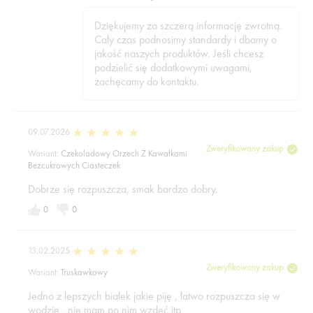
Dziękujemy za szczerą informację zwrotną.
Cały czas podnosimy standardy i dbamy o
jakość naszych produktów. Jeśli chcesz
podzielić się dodatkowymi uwagami,
zachęcamy do kontaktu.
09.07.2026
Zweryfikowany zakup
Wariant:
Czekoladowy Orzech Z Kawałkami
Bezcukrowych Ciasteczek
Dobrze się rozpuszcza, smak bardzo dobry.
0
0
13.02.2025
Zweryfikowany zakup
Wariant:
Truskawkowy
Jedno z lepszych białek jakie piję , łatwo rozpuszcza się w
wodzie , nie mam po nim wzdęć itp