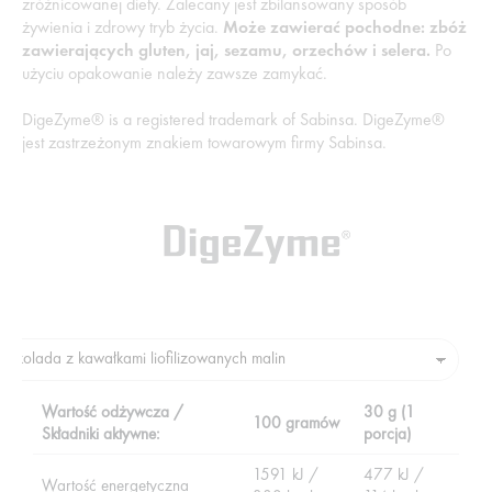
zróżnicowanej diety. Zalecany jest zbilansowany sposób
żywienia i zdrowy tryb życia.
Może zawierać pochodne: zbóż
zawierających gluten, jaj, sezamu, orzechów i selera.
Po
użyciu opakowanie należy zawsze zamykać.
DigeZyme® is a registered trademark of Sabinsa. DigeZyme®
jest zastrzeżonym znakiem towarowym firmy Sabinsa.
Wartość odżywcza /
30 g (1
100 gramów
Składniki aktywne:
porcja)
1591 kJ /
477 kJ /
Wartość energetyczna