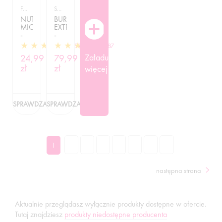
FIT SŁODYCZE
SPALACZE TŁUSZCZU
NUTLOVE
BURN4ALL
MICHAŁKI
EXTREME
-
-
200G
120
159
187
KAPSUŁEK
Załaduj
24,99
79,99
zł
zł
więcej
SPRAWDZAM
SPRAWDZAM
2
3
4
5
6
7
...
1
następna strona
Aktualnie przeglądasz wyłącznie produkty dostępne w ofercie.
Tutaj znajdziesz
produkty niedostępne producenta