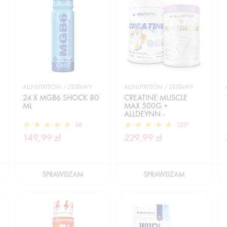
ALLNUTRITION / ZESTAWY
ALLNUTRITION / ZESTAWY
S
24 X MGB6 SHOCK 80
CREATINE MUSCLE
ML
MAX 500G +
ALLDEYNN -
POWERROSE 450G
98
1337
149,99 zł
229,99 zł
SPRAWDZAM
SPRAWDZAM