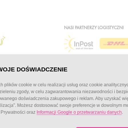
NASI PARTNERZY LOGISTYCZNI
WOJE DOŚWIADCZENIE
MOJE KONTO
KONTAKT
h plików cookie w celu realizacji usług oraz cookie analityczny
ieleniu zgody, w celu zagwarantowania niezawodności i bezp
Logowanie / Rejestracja
Obsługa klienta:
owanego doświadczenia zakupowego i reklam. Aby uzyskać więc
pon. - pt.: 7:00 - 
Moje zamówienia
alizacja”. Możesz dostosować swoje preferencje w dowolnym mo
Moje dane
telefon:
77 544 6
e Prywatności oraz
Informacji Google o przetwarzaniu danych
.
© FitWomen 202