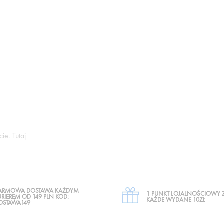
ie. Tutaj
ARMOWA DOSTAWA KAŻDYM
1 PUNKT LOJALNOŚCIOWY 
URIEREM OD 149 PLN KOD:
KAŻDE WYDANE 10ZŁ
OSTAWA149