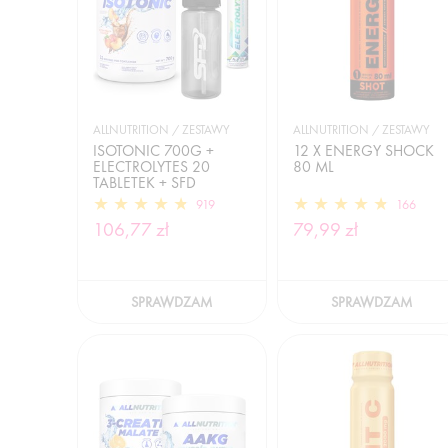
ALLNUTRITION / ZESTAWY
ALLNUTRITION / ZESTAWY
ISOTONIC 700G +
12 X ENERGY SHOCK
ELECTROLYTES 20
80 ML
TABLETEK + SFD
BUTELKA SPORTOWA
919
166
106,77 zł
79,99 zł
SPRAWDZAM
SPRAWDZAM