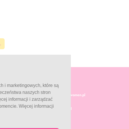
ch i marketingowych, które są
ieczeństwa naszych stron
Obsługa klienta:
info@fitwomen.pl
ej informacji i zarządzać
18:00
Reklamacje:
mencie. Więcej informacji
0 13
reklamacje@fitwomen.pl
6