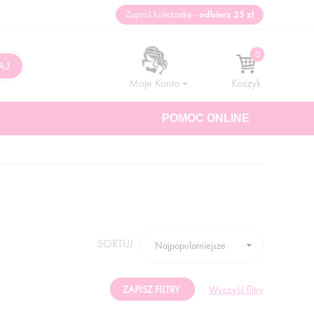
Zaproś koleżankę -
odbierz 25 zł
Moje Konto
Koszyk
POMOC ONLINE
SORTUJ
ZAPISZ FILTRY