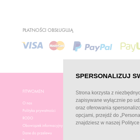
PŁATNOŚCI OBSŁUGUJĄ
SPERSONALIZUJ S
FITWOMEN
POMOC
Strona korzysta z niezbędnyc
zapisywane wyłącznie po udz
O nas
Strona pomocy
oraz oferowania spersonaliz
Polityka prywatności
Dostawa
opcjami, przejdź do „Person
RODO
Regulamin zakupów
znajdziesz w naszej Polityc
Obowiązek informacyjny
Aktualne promocje
Dane do przelewu
Reklamacje i zwroty