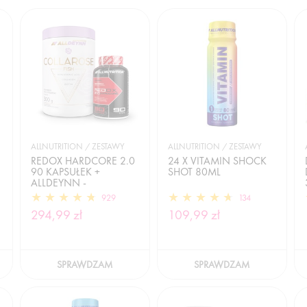
ALLNUTRITION / ZESTAWY
ALLNUTRITION / ZESTAWY
REDOX HARDCORE 2.0
24 X VITAMIN SHOCK
90 KAPSUŁEK +
SHOT 80ML
ALLDEYNN -
COLLAROSE FISH 300G
929
134
294,99 zł
109,99 zł
SPRAWDZAM
SPRAWDZAM