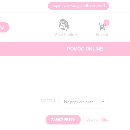
Zaproś koleżankę -
odbierz 25 zł
Moje Konto
Koszyk
POMOC ONLINE
SORTUJ
ZAPISZ FILTRY