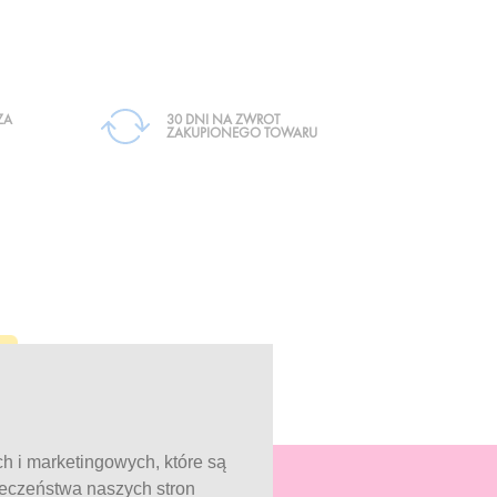
ZA
30 DNI NA ZWROT
ZAKUPIONEGO TOWARU
ch i marketingowych, które są
ieczeństwa naszych stron