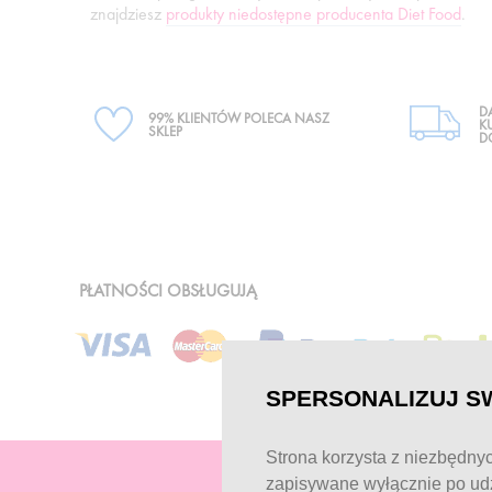
znajdziesz
produkty niedostępne producenta Diet Food
.
D
99% KLIENTÓW POLECA NASZ
K
SKLEP
D
PŁATNOŚCI OBSŁUGUJĄ
SPERSONALIZUJ S
Strona korzysta z niezbędnyc
zapisywane wyłącznie po udz