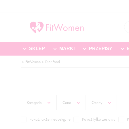
SKLEP
MARKI
PRZEPISY
FitWomen
Diet Food
Kategorie
Cena
Oceny
Pokaż także niedostępne
Pokaż tylko zestawy
P