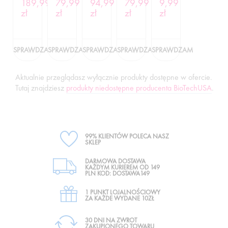
189,99
79,99
94,99
79,99
9,99
500ML
zł
zł
zł
zł
zł
SPRAWDZAM
SPRAWDZAM
SPRAWDZAM
SPRAWDZAM
SPRAWDZAM
Aktualnie przeglądasz wyłącznie produkty dostępne w ofercie.
Tutaj znajdziesz
produkty niedostępne producenta BioTechUSA
.
99% KLIENTÓW POLECA NASZ
SKLEP
DARMOWA DOSTAWA
KAŻDYM KURIEREM OD 149
PLN KOD: DOSTAWA149
1 PUNKT LOJALNOŚCIOWY
ZA KAŻDE WYDANE 10ZŁ
30 DNI NA ZWROT
ZAKUPIONEGO TOWARU