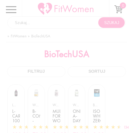
FitWomen
BioTechUSA
BioTechUSA
FILTRUJ
SORTUJ
L-KARNITYNY
WITAMINY
WITAMINY
WITAMINY
BIAŁKO
L-
B-
MULTIVITAMIN
ONE-
ISO
CARNITINE
COMPLEX
FOR
A-
WHEY
100.000
-
WOMEN
DAY
ZERO
LIQUID
60KAPSUŁEK
-
-
-
3
2
2
7
134
-
60TAB.
100TAB
25G