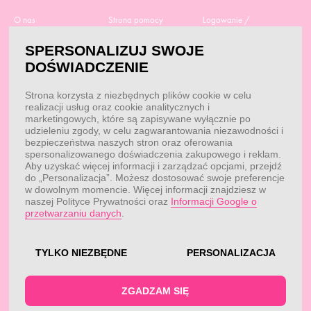
O nas
Strona pomocy
Logowanie /
Rejestracja
Polityka prywatności
Dostawa
SPERSONALIZUJ SWOJE
Moje zamówienia
RODO
Regulamin zakupów
DOŚWIADCZENIE
Moje dane
Obowiązek
Aktualne promocje
informacyjny
Reklamacje i zwroty
Strona korzysta z niezbędnych plików cookie w celu
Dane do przelewu
Odstąp od umowy tutaj
realizacji usług oraz cookie analitycznych i
Przepisy
marketingowych, które są zapisywane wyłącznie po
Dobór suplementacji
udzieleniu zgody, w celu zagwarantowania niezawodności i
Blog
Kontakt
bezpieczeństwa naszych stron oraz oferowania
spersonalizowanego doświadczenia zakupowego i reklam.
Aby uzyskać więcej informacji i zarządzać opcjami, przejdź
do „Personalizacja”. Możesz dostosować swoje preferencje
KONTAKT
w dowolnym momencie. Więcej informacji znajdziesz w
naszej Polityce Prywatności oraz
Informacji Google o
Obsługa klienta:
Obsługa klienta:
przetwarzaniu danych
.
pon. - pt.: 7:00 - 18:00
info@fitwomen.pl
telefon:
77 544 60 13
Reklamacje:
reklamacje@fitwomen.pl
TYLKO NIEZBĘDNE
PERSONALIZACJA
© FitWomen 2026
ZGADZAM SIĘ