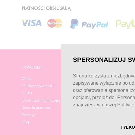
PŁATNOŚCI OBSŁUGUJĄ
SPERSONALIZUJ S
FITWOMEN
POMOC
Strona korzysta z niezbędnyc
O nas
Strona pomocy
zapisywane wyłącznie po udz
Polityka prywatności
Dostawa
oraz oferowania spersonaliz
RODO
Regulamin zakupów
opcjami, przejdź do „Person
Obowiązek informacyjny
Aktualne promocje
znajdziesz w naszej Polityc
Dane do przelewu
Reklamacje i zwroty
Przepisy
Odstąp od umowy tutaj
Blog
Dobór suplementacji
TYLKO
Kontakt