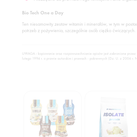
Bio Tech One a Day
Ten niesamowity zestaw witamin i minerałów, w tym w post
potrzeb z pożywienia, szczególnie osób ciężko ćwiczących.
UWAGA - kopiowanie oraz rozpowszechnianie opisów jest zabronione przez
lutego 1994 r. o prawie autorskim i prawach - pokrewnych (Dz. U. z 2006 r. 