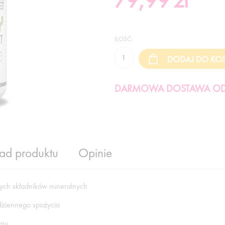
79,99
zł
ILOŚĆ:
DARMOWA DOSTAWA OD 
ład produktu
Opinie
ych składników mineralnych
dziennego spożycia
zmu