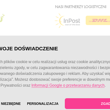
NASI PARTNERZY LOGISTYCZNI
WOJE DOŚWIADCZENIE
MOJE KONTO
KONTAKT
h plików cookie w celu realizacji usług oraz cookie analityczny
Logowanie / Rejestracja
Obsługa klienta:
ieleniu zgody, w celu zagwarantowania niezawodności i bezp
pon. - pt.: 7:00 - 
Moje zamówienia
owanego doświadczenia zakupowego i reklam. Aby uzyskać więc
Moje dane
telefon:
77 544 6
alizacja”. Możesz dostosować swoje preferencje w dowolnym mo
e Prywatności oraz
Informacji Google o przetwarzaniu danych
.
© FitWomen 202
 NIEZBĘDNE
PERSONALIZACJA
ZGAD