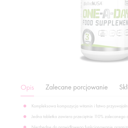
Zalecane porcjowanie
Sk
Opis
Kompleksowa kompozycja witamin i łatwo przyswajaln
Jedna tabletka zawiera przeciętnie 110% zalecanego 
Niezbędne do prawidłowego funkcjonowanie organi