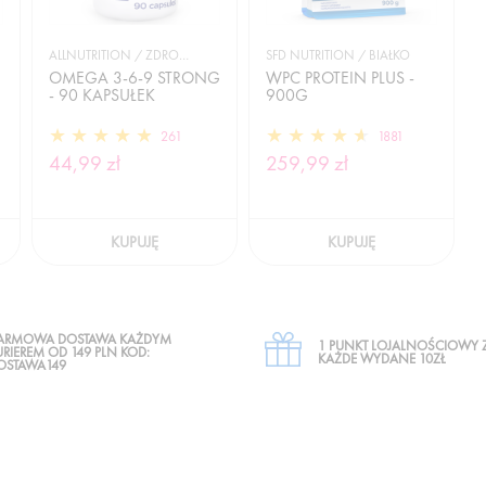
ALLNUTRITION / ZDROWIE
SFD NUTRITION / BIAŁKO
OMEGA 3-6-9 STRONG
WPC PROTEIN PLUS -
- 90 KAPSUŁEK
900G
261
1881
44,99 zł
259,99 zł
KUPUJĘ
KUPUJĘ
ARMOWA DOSTAWA KAŻDYM
1 PUNKT LOJALNOŚCIOWY 
URIEREM OD 149 PLN KOD:
KAŻDE WYDANE 10ZŁ
OSTAWA149