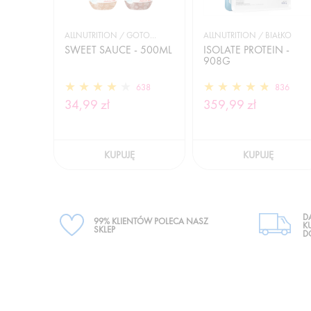
ALLNUTRITION / GOTOWANIE I DIETA
ALLNUTRITION / BIAŁKO
SWEET SAUCE - 500ML
ISOLATE PROTEIN -
908G
638
836
34,99 zł
359,99 zł
KUPUJĘ
KUPUJĘ
D
99% KLIENTÓW POLECA NASZ
K
SKLEP
D