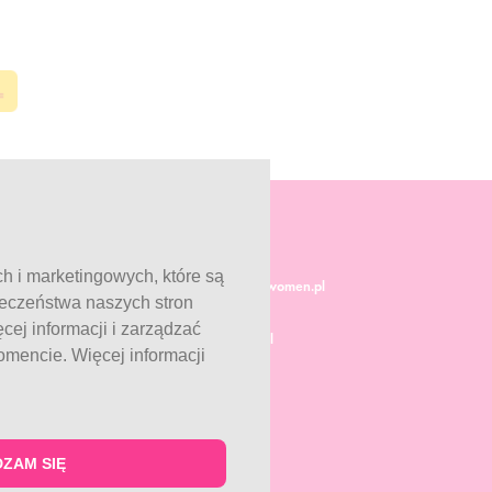
ch i marketingowych, które są
Obsługa klienta:
info@fitwomen.pl
ieczeństwa naszych stron
18:00
Reklamacje:
ej informacji i zarządzać
0 13
reklamacje@fitwomen.pl
mencie. Więcej informacji
6
ZAM SIĘ