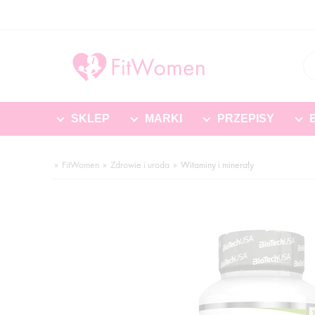
SKLEP
MARKI
PRZEPISY
FitWomen
Zdrowie i uroda
Witaminy i minerały