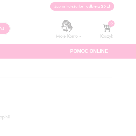
Zaproś koleżankę -
odbierz 25 zł
Moje Konto
Koszyk
POMOC ONLINE
opinii