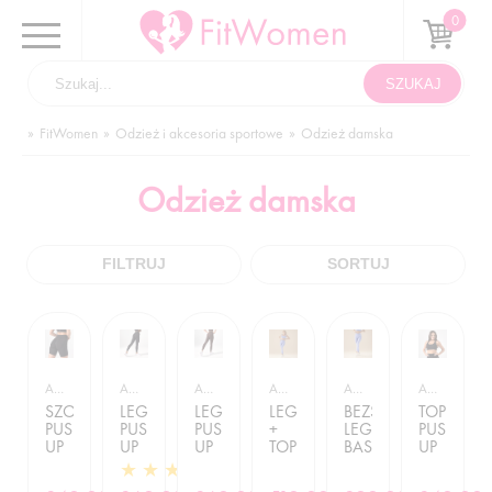
FitWomen
Odzież i akcesoria sportowe
Odzież damska
Odzież damska
FILTRUJ
SORTUJ
ALLWEAR
ALLWEAR
ALLWEAR
ALLWEAR
ALLWEAR
ALLWEAR
SZORTY
LEGGINSY
LEGGINSY
LEGGINSY
BEZSZWOWE
TOP
PUSH
PUSH
PUSH
+
LEGGINSY
PUSH
UP
UP
UP
TOP
BASIC
UP
BLACK
V
V
BASIC
V-
FANTASY
1
BACK
BACK
V-
WAIST
BLACK