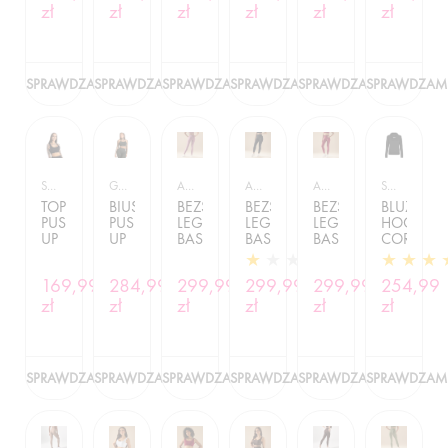
PINK
zł
zł
zł
zł
zł
zł
SPRAWDZAM
SPRAWDZAM
SPRAWDZAM
SPRAWDZAM
SPRAWDZAM
SPRAWDZAM
SFD WEAR
GYM GLAMOUR
ALLWEAR
ALLWEAR
ALLWEAR
SFD WEAR
TOP
BIUSTONOSZ
BEZSZWOWE
BEZSZWOWE
BEZSZWOWE
BLUZA
PUSH
PUSH
LEGGINSY
LEGGINSY
LEGGINSY
HOODIE
UP
UP
BASIC
BASIC
BASIC
CORE
BLACK
2.0
DUSTY
V-
V-
PREMIUM
1
SOLDIER
ROSE
WAIST
WAIST
BLACK
169,99
284,99
299,99
299,99
299,99
254,99
BLACK
BURGUNDY
zł
zł
zł
zł
zł
zł
SPRAWDZAM
SPRAWDZAM
SPRAWDZAM
SPRAWDZAM
SPRAWDZAM
SPRAWDZAM