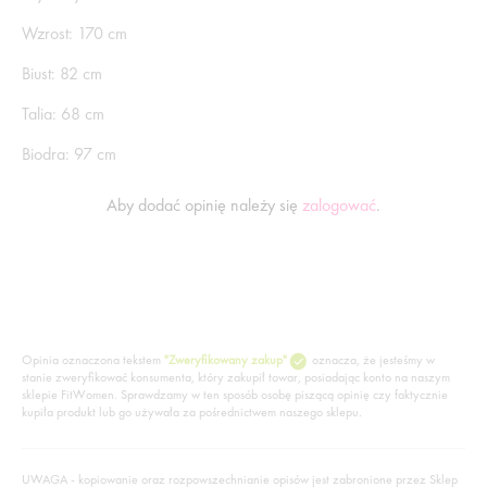
Wzrost: 170 cm
Biust: 82 cm
Talia: 68 cm
Biodra: 97 cm
Aby dodać opinię należy się
zalogować
.
Opinia oznaczona tekstem
"Zweryfikowany zakup"
oznacza, że jesteśmy w
stanie zweryfikować konsumenta, który zakupił towar, posiadając konto na naszym
sklepie FitWomen. Sprawdzamy w ten sposób osobę piszącą opinię czy faktycznie
kupiła produkt lub go używała za pośrednictwem naszego sklepu.
UWAGA - kopiowanie oraz rozpowszechnianie opisów jest zabronione przez Sklep