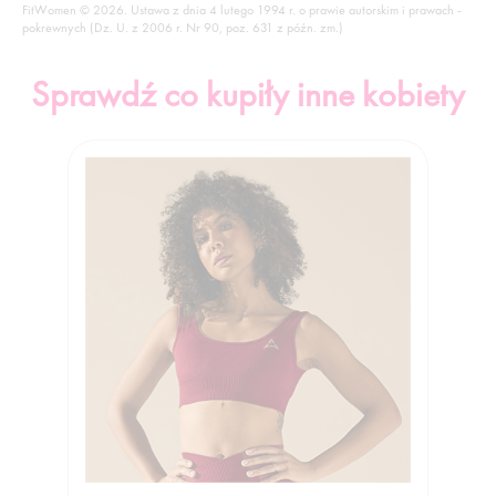
FitWomen © 2026. Ustawa z dnia 4 lutego 1994 r. o prawie autorskim i prawach -
pokrewnych (Dz. U. z 2006 r. Nr 90, poz. 631 z późn. zm.)
Sprawdź co kupiły inne kobiety