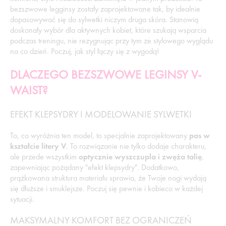
bezszwowe legginsy zostały zaprojektowane tak, by idealnie
dopasowywać się do sylwetki niczym druga skóra. Stanowią
doskonały wybór dla aktywnych kobiet, które szukają wsparcia
podczas treningu, nie rezygnując przy tym ze stylowego wyglądu
na co dzień. Poczuj, jak styl łączy się z wygodą!
DLACZEGO BEZSZWOWE LEGINSY V-
WAIST?
EFEKT KLEPSYDRY I MODELOWANIE SYLWETKI
To, co wyróżnia ten model, to specjalnie zaprojektowany
pas w
kształcie litery V
. To rozwiązanie nie tylko dodaje charakteru,
ale przede wszystkim
optycznie wyszczupla i zwęża talię
,
zapewniając pożądany "efekt klepsydry". Dodatkowo,
prążkowana struktura materiału sprawia, że Twoje nogi wydają
się dłuższe i smuklejsze. Poczuj się pewnie i kobieco w każdej
sytuacji.
MAKSYMALNY KOMFORT BEZ OGRANICZEŃ