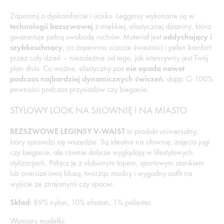
Zapomnij o dyskomforcie i ucisku. Legginsy wykonane są w
technologii bezszwowej
z miękkiej, elastycznej dzianiny, która
gwarantuje pełną swobodę ruchów. Materiał jest
oddychający i
szybkoschnący
, co zapewnia uczucie świeżości i pełen komfort
przez cały dzień – niezależnie od tego, jak intensywny jest Twój
plan dnia. Co ważne, elastyczny pas
nie opada nawet
podczas najbardziej dynamicznych ćwiczeń
, dając Ci 100%
pewności podczas przysiadów czy biegania.
STYLOWY LOOK NA SIŁOWNIĘ I NA MIASTO
BEZSZWOWE LEGINSY V-WAIST
to produkt uniwersalny,
który sprawdzi się wszędzie. Są idealne na siłownię, zajęcia jogi
czy bieganie, ale równie dobrze wyglądają w lifestylowych
stylizacjach. Połącz je z ulubionym topem, sportowym stanikiem
lub oversize’ową bluzą, tworząc modny i wygodny outfit na
wyjście ze znajomymi czy spacer.
Skład:
89% nylon, 10% elastan, 1% poliester.
Wymiary modelki: