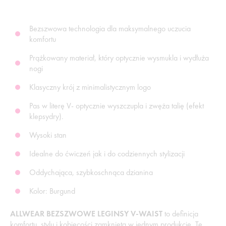
Bezszwowa technologia dla maksymalnego uczucia
komfortu
Prążkowany materiał, który optycznie wysmukla i wydłuża
nogi
Klasyczny krój z minimalistycznym logo
Pas w literę V- optycznie wyszczupla i zwęża talię (efekt
klepsydry).
Wysoki stan
Idealne do ćwiczeń jak i do codziennych stylizacji
Oddychająca, szybkoschnąca dzianina
Kolor: Burgund
ALLWEAR BEZSZWOWE LEGINSY V-WAIST
to definicja
komfortu, stylu i kobiecości zamknięta w jednym produkcie. Te