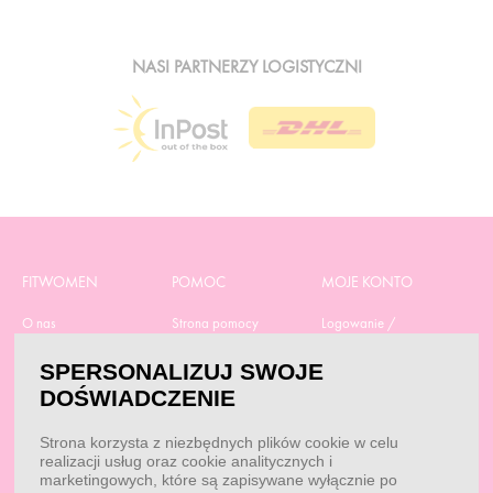
NASI PARTNERZY LOGISTYCZNI
FITWOMEN
POMOC
MOJE KONTO
O nas
Strona pomocy
Logowanie /
Rejestracja
Polityka prywatności
Dostawa
Moje zamówienia
SPERSONALIZUJ SWOJE
RODO
Regulamin zakupów
Moje dane
DOŚWIADCZENIE
Obowiązek
Aktualne promocje
informacyjny
Reklamacje i zwroty
Strona korzysta z niezbędnych plików cookie w celu
Dane do przelewu
Odstąp od umowy tutaj
realizacji usług oraz cookie analitycznych i
Przepisy
Dobór suplementacji
marketingowych, które są zapisywane wyłącznie po