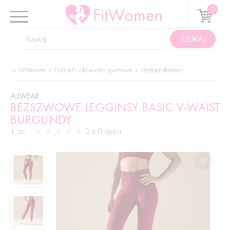
FitWomen
Odzież i akcesoria sportowe
Odzież damska
ALLWEAR
BEZSZWOWE LEGGINSY BASIC V-WAIST
BURGUNDY
0 z 0 opinii
1 szt.