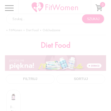
FitWomen
Diet Food
Odchudzanie
Diet Food
FILTRUJ
SORTUJ
DIET FOOD / ODCHUDZANIE