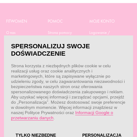
FITWOMEN
POMOC
MOJE KONTO
O nas
Strona pomocy
Logowanie /
Rejestracja
Polityka prywatności
Dostawa
SPERSONALIZUJ SWOJE
Moje zamówienia
RODO
Regulamin zakupów
DOŚWIADCZENIE
Moje dane
Obowiązek
Aktualne promocje
informacyjny
Reklamacje i zwroty
Strona korzysta z niezbędnych plików cookie w celu
Dane do przelewu
Odstąp od umowy tutaj
realizacji usług oraz cookie analitycznych i
Przepisy
marketingowych, które są zapisywane wyłącznie po
Dobór suplementacji
udzieleniu zgody, w celu zagwarantowania niezawodności i
Blog
Kontakt
bezpieczeństwa naszych stron oraz oferowania
spersonalizowanego doświadczenia zakupowego i reklam.
Aby uzyskać więcej informacji i zarządzać opcjami, przejdź
do „Personalizacja”. Możesz dostosować swoje preferencje
KONTAKT
w dowolnym momencie. Więcej informacji znajdziesz w
naszej Polityce Prywatności oraz
Informacji Google o
Obsługa klienta:
Obsługa klienta:
przetwarzaniu danych
.
pon. - pt.: 7:00 - 18:00
info@fitwomen.pl
telefon:
77 544 60 13
Reklamacje:
reklamacje@fitwomen.pl
TYLKO NIEZBĘDNE
PERSONALIZACJA