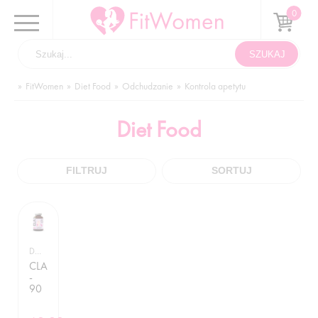
FitWomen
Diet Food
Odchudzanie
Kontrola apetytu
Diet Food
FILTRUJ
SORTUJ
DIET FOOD / KONTROLA APETYTU
CLA
-
90
KAPSUŁEK