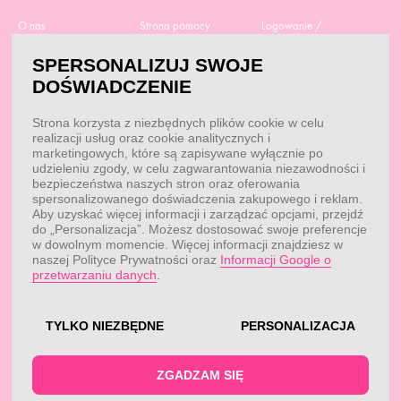
O nas
Strona pomocy
Logowanie /
Rejestracja
Polityka prywatności
Dostawa
SPERSONALIZUJ SWOJE
Moje zamówienia
RODO
Regulamin zakupów
DOŚWIADCZENIE
Moje dane
Obowiązek
Aktualne promocje
informacyjny
Reklamacje i zwroty
Strona korzysta z niezbędnych plików cookie w celu
Dane do przelewu
Odstąp od umowy tutaj
realizacji usług oraz cookie analitycznych i
Przepisy
marketingowych, które są zapisywane wyłącznie po
Dobór suplementacji
udzieleniu zgody, w celu zagwarantowania niezawodności i
Blog
Kontakt
bezpieczeństwa naszych stron oraz oferowania
spersonalizowanego doświadczenia zakupowego i reklam.
Aby uzyskać więcej informacji i zarządzać opcjami, przejdź
do „Personalizacja”. Możesz dostosować swoje preferencje
KONTAKT
w dowolnym momencie. Więcej informacji znajdziesz w
naszej Polityce Prywatności oraz
Informacji Google o
Obsługa klienta:
Obsługa klienta:
przetwarzaniu danych
.
pon. - pt.: 7:00 - 18:00
info@fitwomen.pl
telefon:
77 544 60 13
Reklamacje:
reklamacje@fitwomen.pl
TYLKO NIEZBĘDNE
PERSONALIZACJA
© FitWomen 2026
ZGADZAM SIĘ