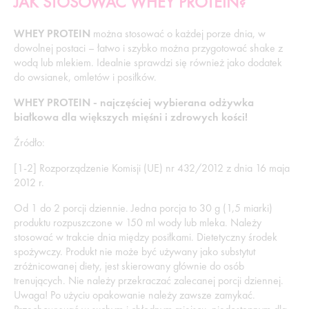
JAK STOSOWAĆ WHEY PROTEIN?
WHEY PROTEIN
można stosować o każdej porze dnia, w
dowolnej postaci – łatwo i szybko można przygotować shake z
wodą lub mlekiem. Idealnie sprawdzi się również jako dodatek
do owsianek, omletów i posiłków.
WHEY PROTEIN - najczęściej wybierana odżywka
białkowa dla większych mięśni i zdrowych kości!
Źródło:
[1-2] Rozporządzenie Komisji (UE) nr 432/2012 z dnia 16 maja
2012 r.
Od 1 do 2 porcji dziennie. Jedna porcja to 30 g (1,5 miarki)
produktu rozpuszczone w 150 ml wody lub mleka. Należy
stosować w trakcie dnia między posiłkami. Dietetyczny środek
spożywczy. Produkt nie może być używany jako substytut
zróżnicowanej diety, jest skierowany głównie do osób
trenujących. Nie należy przekraczać zalecanej porcji dziennej.
Uwaga! Po użyciu opakowanie należy zawsze zamykać.