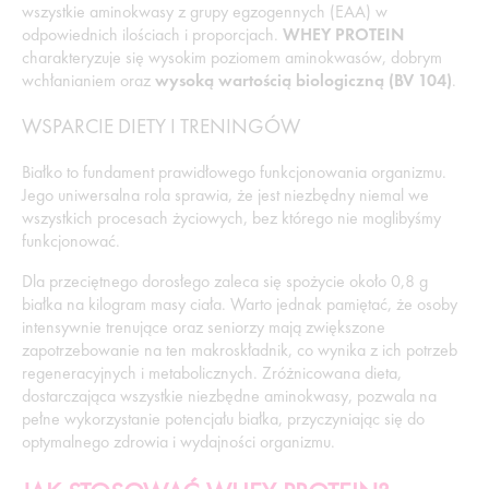
wszystkie aminokwasy z grupy egzogennych (EAA) w
odpowiednich ilościach i proporcjach.
WHEY PROTEIN
charakteryzuje się wysokim poziomem aminokwasów, dobrym
wchłanianiem oraz
wysoką wartością biologiczną (BV 104)
.
WSPARCIE DIETY I TRENINGÓW
Białko to fundament prawidłowego funkcjonowania organizmu.
Jego uniwersalna rola sprawia, że jest niezbędny niemal we
wszystkich procesach życiowych, bez którego nie moglibyśmy
funkcjonować.
Dla przeciętnego dorosłego zaleca się spożycie około 0,8 g
białka na kilogram masy ciała. Warto jednak pamiętać, że osoby
intensywnie trenujące oraz seniorzy mają zwiększone
zapotrzebowanie na ten makroskładnik, co wynika z ich potrzeb
regeneracyjnych i metabolicznych. Zróżnicowana dieta,
dostarczająca wszystkie niezbędne aminokwasy, pozwala na
pełne wykorzystanie potencjału białka, przyczyniając się do
optymalnego zdrowia i wydajności organizmu.