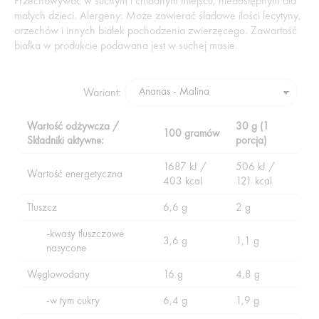
Przechowywać w suchym i chłodnym miejscu, niedostępnym dla
małych dzieci. Alergeny: Może zawierać śladowe ilości lecytyny,
orzechów i innych białek pochodzenia zwierzęcego. Zawartość
białka w produkcie podawana jest w suchej masie.
Wariant:
Wartość odżywcza /
30 g (1
100 gramów
Składniki aktywne:
porcja)
1687 kJ /
506 kJ /
Wartość energetyczna
403 kcal
121 kcal
Tłuszcz
6,6 g
2 g
-kwasy tłuszczowe
3,6 g
1,1 g
nasycone
Węglowodany
16 g
4,8 g
-w tym cukry
6,4 g
1,9 g