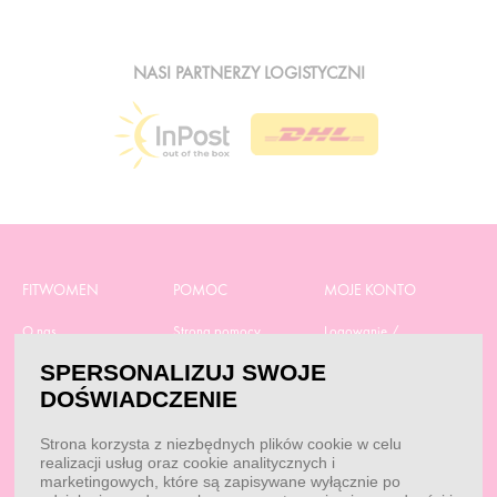
NASI PARTNERZY LOGISTYCZNI
FITWOMEN
POMOC
MOJE KONTO
O nas
Strona pomocy
Logowanie /
Rejestracja
Polityka prywatności
Dostawa
SPERSONALIZUJ SWOJE
Moje zamówienia
RODO
Regulamin zakupów
DOŚWIADCZENIE
Moje dane
Obowiązek
Aktualne promocje
informacyjny
Reklamacje i zwroty
Strona korzysta z niezbędnych plików cookie w celu
Dane do przelewu
Dobór suplementacji
realizacji usług oraz cookie analitycznych i
Przepisy
marketingowych, które są zapisywane wyłącznie po
Kontakt