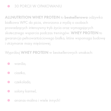
30 PORCJI W OPAKOWANIU
ALLNUTRITION WHEY PROTEIN
to
bestsellerowa
odżywka
białkowa WPC do picia, stworzona z myślą o osobach
prowadzących intensywny tryb życia oraz wymagających
skutecznego wsparcia podczas treningów.
WHEY PROTEIN
to
gwarancja pełnowartościowego białka, które wspomaga budowę
i utrzymanie masy mięśniowej.
Wypróbuj
WHEY PROTEIN
w bestsellerowych smakach:
wanilia,
ciastko,
czekolada,
solony karmel,
ananas-malina i wiele innych!