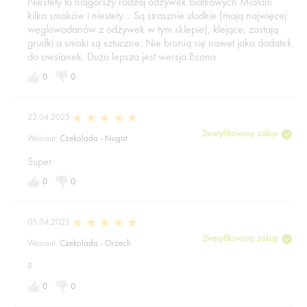
Niestety to najgorszy rodzaj odżywek białkowych Mialam
kilka smaków i niestety... Są strasznie słodkie (mają najwięcej
węglowodanów z odżywek w tym sklepie), klejące, zostają
grudki a smaki są sztuczne. Nie bronią się nawet jako dodatek
do owsianek. Dużo lepsza jest wersja Econo
0
0
23.04.2025
Zweryfikowany zakup
Wariant:
Czekolada - Nugat
Super
0
0
05.04.2025
Zweryfikowany zakup
Wariant:
Czekolada - Orzech
?
0
0