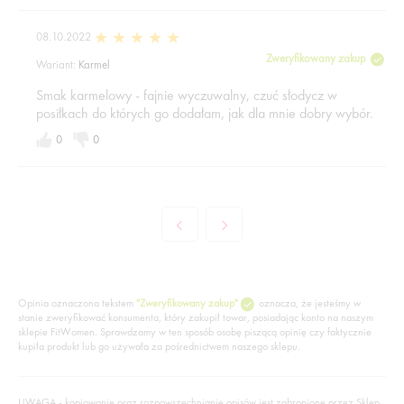
08.10.2022
Zweryfikowany zakup
Wariant:
Karmel
Smak karmelowy - fajnie wyczuwalny, czuć słodycz w
posiłkach do których go dodałam, jak dla mnie dobry wybór.
0
0
Opinia oznaczona tekstem
"Zweryfikowany zakup"
oznacza, że jesteśmy w
stanie zweryfikować konsumenta, który zakupił towar, posiadając konto na naszym
sklepie FitWomen. Sprawdzamy w ten sposób osobę piszącą opinię czy faktycznie
kupiła produkt lub go używała za pośrednictwem naszego sklepu.
UWAGA - kopiowanie oraz rozpowszechnianie opisów jest zabronione przez Sklep