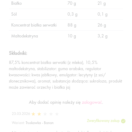
Białko
70 g
21 g
Sól
0,3 g
0,1 g
Koncentrat białka serwatki
88 g
26 g
Maltodekstryna
10 g
3,2 g
Składniki:
87,5% koncentrat białka serwatki (z mleka), 10,5%
maltodekstryna, stabilizator: guma arabska, regulator
kwasowości: kwas jabłkowy, emulgator: lecytyny (z soi/
słonecznikowa), aromat, substancja słodząca: sukraloza, produkt
może zawierać orzechy i białka jaj
Aby dodać opinię należy się
zalogować
.
23.03.2026
Zweryfikowany zakup
Wariant:
Truskawka - Banan