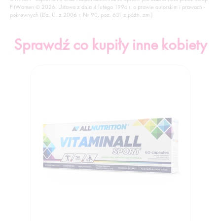
FitWomen © 2026. Ustawa z dnia 4 lutego 1994 r. o prawie autorskim i prawach -
pokrewnych (Dz. U. z 2006 r. Nr 90, poz. 631 z późn. zm.)
Sprawdź co kupiły inne kobiety