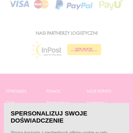
NASI PARTNERZY LOGISTYCZNI
FITWOMEN
POMOC
MOJE KONTO
O nas
Strona pomocy
Logowanie /
Rejestracja
Polityka prywatności
Dostawa
SPERSONALIZUJ SWOJE
Moje zamówienia
RODO
Regulamin zakupów
DOŚWIADCZENIE
Moje dane
Obowiązek
Aktualne promocje
informacyjny
Reklamacje i zwroty
Strona korzysta z niezbędnych plików cookie w celu