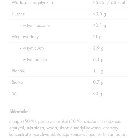
Wartość energetyczna
264 kJ / 63 kcal
Tłuszcz
<0,5 g
- w tym nascone
<0,1 g
Węglowodany
21 g
- w tym cukry
8,9 g
- w tym poliole
6,1 g
Błonnik
1,1 g
Białko
0,7 g
Sól
<0 g
Składniki:
mango (50 %), puree z marakui (30 %), substancje słodzące:
erytrytol, sukraloza, woda, skrobia modyfikowana, aromaty,
koncentrat z marchwi, substancja konserwująca: sorbinian potasu