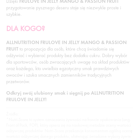
Dzięki
FRULOVE IN JELLY MANGO & PASSION FRUIT
przygotowanie pysznego deseru staje się niezwykle proste i
szybkie.
DLA KOGO?
ALLNUTRITION FRULOVE IN JELLY MANGO & PASSION
FRUIT
to propozycja dla osób, które chcą świadomie się
odżywiać i wybierać produkty bez dodatku cukru. Dobry wybór
dla sportowców, osób zwracających uwagę na skład produktów
oraz każdego, kto uwielbia egzotyczny smak prawdziwych
owoców i szuka smacznych zamienników tradycyjnych
przetworów.
Odkryj swój ulubiony smak i sięgnij po ALLNUTRITION
FRULOVE IN JELLY!
Źródło:
*Nutri-Score to system oznaczania żywności na froncie opakowania (ang.
Front of Pack, FOP), który opiera się na naukowej metodzie oceny wartości
odżywczej produktów. Nutri-Score przekazuje konsumentom ogólną ocenę
wartości odżywczej danego produktu, ułatwiając świadome wybory żywie