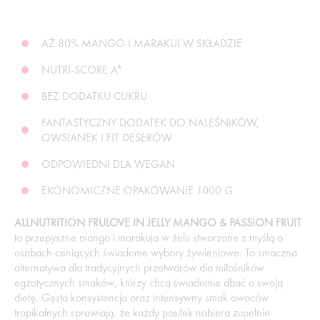
AŻ 80% MANGO I MARAKUI W SKŁADZIE
NUTRI-SCORE A*
BEZ DODATKU CUKRU
FANTASTYCZNY DODATEK DO NALEŚNIKÓW,
OWSIANEK I FIT DESERÓW
ODPOWIEDNI DLA WEGAN
EKONOMICZNE OPAKOWANIE 1000 G
ALLNUTRITION FRULOVE IN JELLY MANGO & PASSION FRUIT
to przepyszne mango i marakuja w żelu stworzone z myślą o
osobach ceniących świadome wybory żywieniowe. To smaczna
alternatywa dla tradycyjnych przetworów dla miłośników
egzotycznych smaków, którzy chcą świadomie dbać o swoją
dietę. Gęsta konsystencja oraz intensywny smak owoców
tropikalnych sprawiają, że każdy posiłek nabiera zupełnie