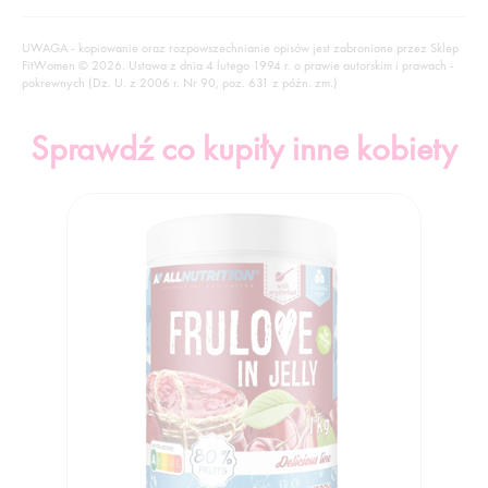
UWAGA - kopiowanie oraz rozpowszechnianie opisów jest zabronione przez Sklep
FitWomen © 2026. Ustawa z dnia 4 lutego 1994 r. o prawie autorskim i prawach -
pokrewnych (Dz. U. z 2006 r. Nr 90, poz. 631 z późn. zm.)
Sprawdź co kupiły inne kobiety