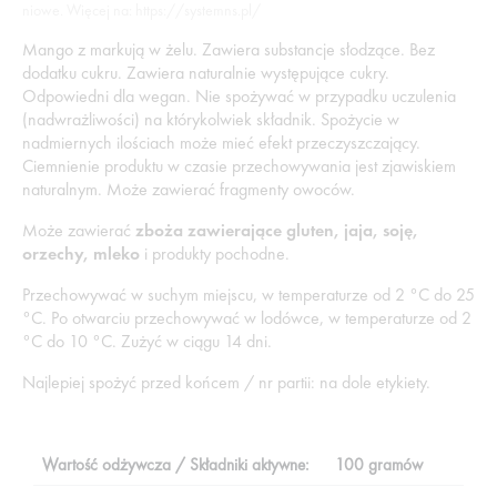
niowe. Więcej na: https://systemns.pl/
Mango z markują w żelu. Zawiera substancje słodzące. Bez
dodatku cukru. Zawiera naturalnie występujące cukry.
Odpowiedni dla wegan. Nie spożywać w przypadku uczulenia
(nadwrażliwości) na którykolwiek składnik. Spożycie w
nadmiernych ilościach może mieć efekt przeczyszczający.
Ciemnienie produktu w czasie przechowywania jest zjawiskiem
naturalnym. Może zawierać fragmenty owoców.
Może zawierać
zboża zawierające gluten, jaja, soję,
orzechy, mleko
i produkty pochodne.
Przechowywać w suchym miejscu, w temperaturze od 2 °C do 25
°C. Po otwarciu przechowywać w lodówce, w temperaturze od 2
°C do 10 °C. Zużyć w ciągu 14 dni.
Najlepiej spożyć przed końcem / nr partii: na dole etykiety.
Wartość odżywcza / Składniki aktywne:
100 gramów