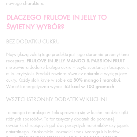
nowego charakteru.
DLACZEGO FRULOVE IN JELLY TO
ŚWIETNY WYBÓR?
BEZ DODATKU CUKRU
Największą zaletą tego produktu jest jego starannie przemyślana
receptura.
FRULOVE IN JELLY MANGO & PASSION FRUIT
nie zawiera dodatku białego cukru – użyto substancji słodzących,
m.in. erytrytolu. Produkt zawiera również naturalnie występujące
cukry. Każdy słoik kryje w sobie
aż 80% mango i marakui
.
Wartość energetyczna wynosi
63 kcal w 100 gramach
.
WSZECHSTRONNY DODATEK W KUCHNI
To mango i marakuja w żelu sprawdzą się w kuchni na dziesiątki
różnych sposobów. To fantastyczny dodatek do porannej
owsianki, chrupiących gofrów, puszystych naleśników czy jogurtu
naturalnego. Znakomicie urozmaici smak twarogu lub lodów.