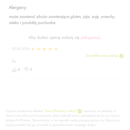
Alergeny:
może zawierać zboża zawierające gluten, jaja, soję, orzechy,
mleko i produkty pochodne
Aby dodać opinię należy się
zalogować
.
30.06.2026
Zweryfikowany zakup
Su
0
0
Opinia oznaczona tekstem
"Zweryfikowany zakup"
oznacza, że jesteśmy w
stanie zweryfikować konsumenta, który zakupił towar, posiadając konto na naszym
sklepie FitWomen. Sprawdzamy w ten sposób osobę piszącą opinię czy faktycznie
kupiła produkt lub go używała za pośrednictwem naszego sklepu.