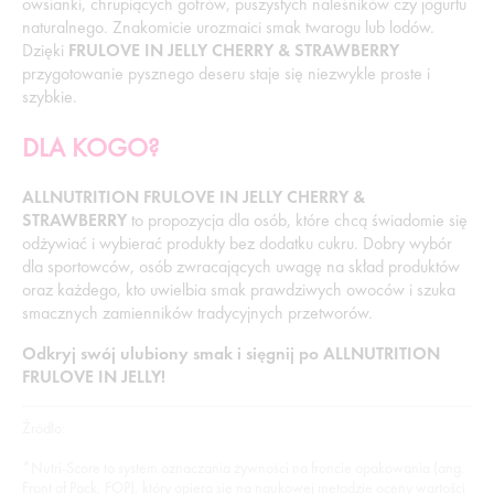
owsianki, chrupiących gofrów, puszystych naleśników czy jogurtu
naturalnego. Znakomicie urozmaici smak twarogu lub lodów.
Dzięki
FRULOVE IN JELLY CHERRY & STRAWBERRY
przygotowanie pysznego deseru staje się niezwykle proste i
szybkie.
DLA KOGO?
ALLNUTRITION FRULOVE IN JELLY CHERRY &
STRAWBERRY
to propozycja dla osób, które chcą świadomie się
odżywiać i wybierać produkty bez dodatku cukru. Dobry wybór
dla sportowców, osób zwracających uwagę na skład produktów
oraz każdego, kto uwielbia smak prawdziwych owoców i szuka
smacznych zamienników tradycyjnych przetworów.
Odkryj swój ulubiony smak i sięgnij po ALLNUTRITION
FRULOVE IN JELLY!
Źródło:
*Nutri-Score to system oznaczania żywności na froncie opakowania (ang.
Front of Pack, FOP), który opiera się na naukowej metodzie oceny wartości