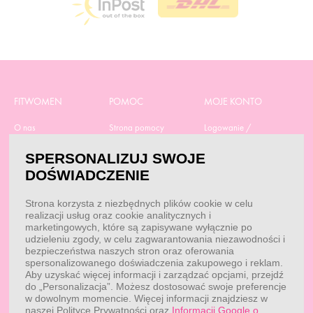
FITWOMEN
POMOC
MOJE KONTO
O nas
Strona pomocy
Logowanie /
Rejestracja
Polityka prywatności
Dostawa
SPERSONALIZUJ SWOJE
Moje zamówienia
RODO
Regulamin zakupów
DOŚWIADCZENIE
Moje dane
Obowiązek
Aktualne promocje
informacyjny
Reklamacje i zwroty
Strona korzysta z niezbędnych plików cookie w celu
Dane do przelewu
Odstąp od umowy tutaj
realizacji usług oraz cookie analitycznych i
Przepisy
marketingowych, które są zapisywane wyłącznie po
Dobór suplementacji
udzieleniu zgody, w celu zagwarantowania niezawodności i
Blog
Kontakt
bezpieczeństwa naszych stron oraz oferowania
spersonalizowanego doświadczenia zakupowego i reklam.
Aby uzyskać więcej informacji i zarządzać opcjami, przejdź
do „Personalizacja”. Możesz dostosować swoje preferencje
KONTAKT
w dowolnym momencie. Więcej informacji znajdziesz w
naszej Polityce Prywatności oraz
Informacji Google o