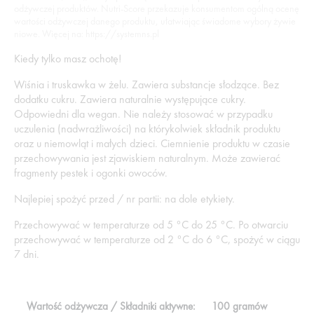
odżywczej produktów. Nutri-Score przekazuje konsumentom ogólną ocenę
wartości odżywczej danego produktu, ułatwiając świadome wybory żywie
niowe. Więcej na: https://systemns.pl
Kiedy tylko masz ochotę!
Wiśnia i truskawka w żelu. Zawiera substancje słodzące. Bez
dodatku cukru. Zawiera naturalnie występujące cukry.
Odpowiedni dla wegan. Nie należy stosować w przypadku
uczulenia (nadwrażliwości) na którykolwiek składnik produktu
oraz u niemowląt i małych dzieci. Ciemnienie produktu w czasie
przechowywania jest zjawiskiem naturalnym. Może zawierać
fragmenty pestek i ogonki owoców.
Najlepiej spożyć przed / nr partii: na dole etykiety.
Przechowywać w temperaturze od 5 °C do 25 °C. Po otwarciu
przechowywać w temperaturze od 2 °C do 6 °C, spożyć w ciągu
7 dni.
Wartość odżywcza / Składniki aktywne:
100 gramów