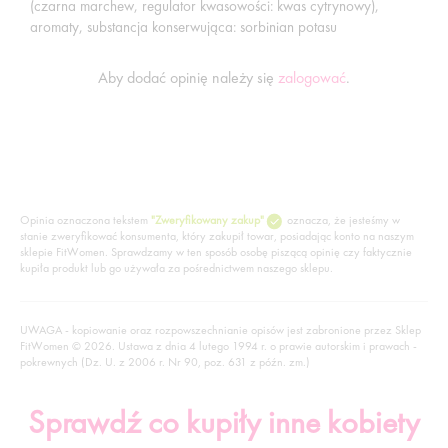
(czarna marchew, regulator kwasowości: kwas cytrynowy),
aromaty, substancja konserwująca: sorbinian potasu
Aby dodać opinię należy się
zalogować
.
Opinia oznaczona tekstem
"Zweryfikowany zakup"
oznacza, że jesteśmy w
stanie zweryfikować konsumenta, który zakupił towar, posiadając konto na naszym
sklepie FitWomen. Sprawdzamy w ten sposób osobę piszącą opinię czy faktycznie
kupiła produkt lub go używała za pośrednictwem naszego sklepu.
UWAGA - kopiowanie oraz rozpowszechnianie opisów jest zabronione przez Sklep
FitWomen © 2026. Ustawa z dnia 4 lutego 1994 r. o prawie autorskim i prawach -
pokrewnych (Dz. U. z 2006 r. Nr 90, poz. 631 z późn. zm.)
Sprawdź co kupiły inne kobiety