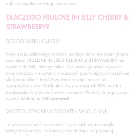
nabiera zupełnie nowego charakteru.
DLACZEGO FRULOVE IN JELLY CHERRY &
STRAWBERRY?
BEZ DODATKU CUKRU
Największa zaleta tego produktu jest jego starannie przemyślana
receptura.
FRULOVE IN JELLY CHERRY & STRAWBERRY
nie
zawiera dodatku białego cukru. Zamiast niego użyto erytrytolu
oraz sukralozy – substancji słodzących pozwalających cieszyć się
słodkim smakiem. Produkt zawiera również naturalnie
występujące cukry. Każdy słoik kryje w sobie
aż 80% wiśni i
truskawek
, w tym całe kawałki owoców. Wartość energetyczna
wynosi
55 kcal w 100 gramach
.
WSZECHSTRONNY DODATEK W KUCHNI
Ta owocowa frużelina sprawdzi się w kuchni na dziesiątki
różnych sposobów. To fantastyczny dodatek do porannej