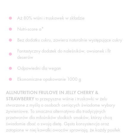
Aż 80% wiśni i truskawek w składzie
Nutri-score a*
Bez dodatku cukru, zawiera naturalnie występujące cukry
Fantastyczny dodatek do naleśników, owsianek i fit
deserów
Odpowiedni dla wegan
Ekonomiczne opakowanie 1000 g
ALLNUTRITION FRULOVE IN JELLY CHERRY &
STRAWBERRY
to przepyszne wiśnie i truskawki w żelu
stworzone z myślą o osobach ceniących świadome wybory
żywieniowe. To smaczna alternatywa dla tradycyjnych
przetworów dla miłośników słodkich smaków, którzy chcą
świadomie dbać o swoją dietę. Gęsta konsystencja oraz
zatopione w niej kawałki owoców sprawiają, że każdy posiłek