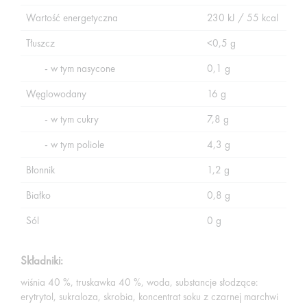
Wartość energetyczna
230 kJ / 55 kcal
Tłuszcz
<0,5 g
- w tym nasycone
0,1 g
Węglowodany
16 g
- w tym cukry
7,8 g
- w tym poliole
4,3 g
Błonnik
1,2 g
Białko
0,8 g
Sól
0 g
Składniki:
wiśnia 40 %, truskawka 40 %, woda, substancje słodzące:
erytrytol, sukraloza, skrobia, koncentrat soku z czarnej marchwi