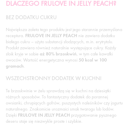
DLACZEGO FRULOVE IN JELLY PEACH?
BEZ DODATKU CUKRU
Największa zaleta tego produktu jest jego starannie przemyślana
receptura.
FRULOVE IN JELLY PEACH
nie zawiera dodatku
białego cukru – użyto substancji słodzących, m.in. erytrytolu.
Produkt zawiera również naturalnie występujące cukry. Każdy
słoik kryje w sobie
aż 80% brzoskwiń
, w tym całe kawałki
owoców. Wartość energetyczna wynosi
50 kcal w 100
gramach
.
WSZECHSTRONNY DODATEK W KUCHNI
Te brzoskwinie w żelu sprawdzą się w kuchni na dziesiątki
różnych sposobów. To fantastyczny dodatek do porannej
owsianki, chrupiących gofrów, puszystych naleśników czy jogurtu
naturalnego. Znakomicie urozmaici smak twarogu lub lodów.
Dzięki
FRULOVE IN JELLY PEACH
przygotowanie pysznego
deseru staje się niezwykle proste i szybkie.