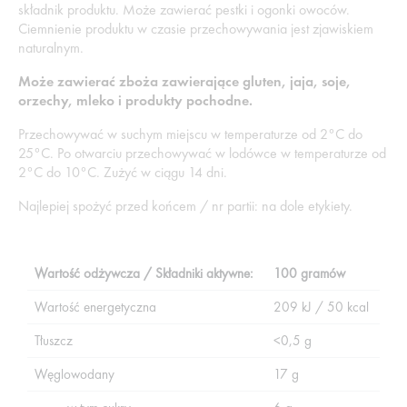
składnik produktu. Może zawierać pestki i ogonki owoców.
Ciemnienie produktu w czasie przechowywania jest zjawiskiem
naturalnym.
Może zawierać
zboża zawierające gluten, jaja, soje,
orzechy, mleko
i produkty pochodne.
Przechowywać w suchym miejscu w temperaturze od 2°C do
25°C. Po otwarciu przechowywać w lodówce w temperaturze od
2°C do 10°C. Zużyć w ciągu 14 dni.
Najlepiej spożyć przed końcem / nr partii: na dole etykiety.
Wartość odżywcza / Składniki aktywne:
100 gramów
Wartość energetyczna
209 kJ / 50 kcal
Tłuszcz
<0,5 g
Węglowodany
17 g