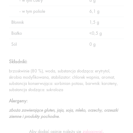
- w tym cukry
6 g
- w tym poliole
6,1 g
Błonnik
1,5 g
Białko
<0,5 g
Sól
0 g
Składniki:
brzoskwinie (80 %), woda, substancja słodząca: erytrytol,
skrobia modyfikowana, stabilizator: chlorek wapnia, aromat,
substancja konserwująca: sorbinian potasu, barwnik: karoteny,
substancja słodząca: sukraloza
Alergeny:
zboża zawierające gluten, jaja, soja, mleko, orzechy, orzeszki
ziemne i produkty pochodne.
Aby dodać opinię należy się
zalogować
.