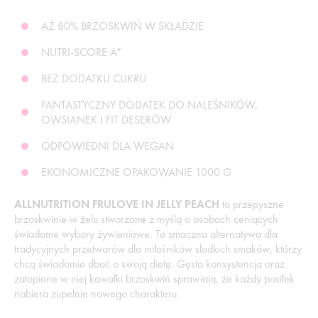
AŻ 80% BRZOSKWIŃ W SKŁADZIE
NUTRI-SCORE A*
BEZ DODATKU CUKRU
FANTASTYCZNY DODATEK DO NALEŚNIKÓW,
OWSIANEK I FIT DESERÓW
ODPOWIEDNI DLA WEGAN
EKONOMICZNE OPAKOWANIE 1000 G
ALLNUTRITION FRULOVE IN JELLY PEACH
to przepyszne
brzoskwinie w żelu stworzone z myślą o osobach ceniących
świadome wybory żywieniowe. To smaczna alternatywa dla
tradycyjnych przetworów dla miłośników słodkich smaków, którzy
chcą świadomie dbać o swoją dietę. Gęsta konsystencja oraz
zatopione w niej kawałki brzoskwiń sprawiają, że każdy posiłek
nabiera zupełnie nowego charakteru.