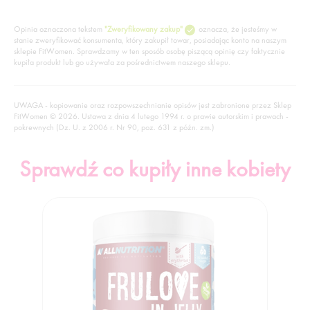
Opinia oznaczona tekstem
"Zweryfikowany zakup"
oznacza, że jesteśmy w
stanie zweryfikować konsumenta, który zakupił towar, posiadając konto na naszym
sklepie FitWomen. Sprawdzamy w ten sposób osobę piszącą opinię czy faktycznie
kupiła produkt lub go używała za pośrednictwem naszego sklepu.
UWAGA - kopiowanie oraz rozpowszechnianie opisów jest zabronione przez Sklep
FitWomen © 2026. Ustawa z dnia 4 lutego 1994 r. o prawie autorskim i prawach -
pokrewnych (Dz. U. z 2006 r. Nr 90, poz. 631 z późn. zm.)
Sprawdź co kupiły inne kobiety