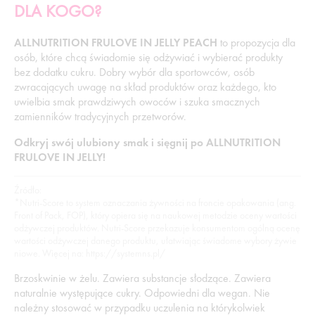
DLA KOGO?
ALLNUTRITION FRULOVE IN JELLY PEACH
to propozycja dla
osób, które chcą świadomie się odżywiać i wybierać produkty
bez dodatku cukru. Dobry wybór dla sportowców, osób
zwracających uwagę na skład produktów oraz każdego, kto
uwielbia smak prawdziwych owoców i szuka smacznych
zamienników tradycyjnych przetworów.
Odkryj swój ulubiony smak i sięgnij po ALLNUTRITION
FRULOVE IN JELLY!
Źródło:
*Nutri-Score to system oznaczania żywności na froncie opakowania (ang.
Front of Pack, FOP), który opiera się na naukowej metodzie oceny wartości
odżywczej produktów. Nutri-Score przekazuje konsumentom ogólną ocenę
wartości odżywczej danego produktu, ułatwiając świadome wybory żywie
niowe. Więcej na: https://systemns.pl/
Brzoskwinie w żelu. Zawiera substancje słodzące. Zawiera
naturalnie występujące cukry. Odpowiedni dla wegan. Nie
należny stosować w przypadku uczulenia na którykolwiek