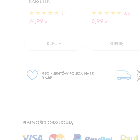
KAPSUŁEK
314
336
74,99 zł
6,99 zł
KUPUJĘ
KUPUJĘ
D
99% KLIENTÓW POLECA NASZ
K
SKLEP
D
PŁATNOŚCI OBSŁUGUJĄ