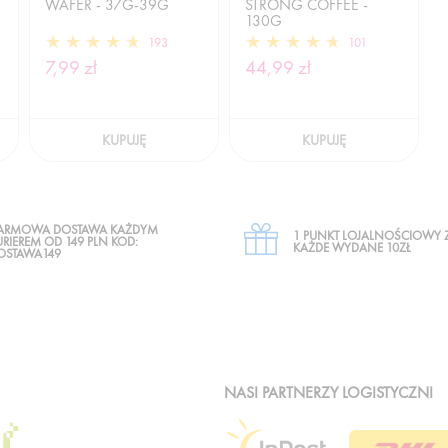
WAFER - 37G-39G
STRONG COFFEE -
130G
193
101
7,99 zł
44,99 zł
KUPUJĘ
KUPUJĘ
ARMOWA DOSTAWA KAŻDYM
1 PUNKT LOJALNOŚCIOWY 
URIEREM OD 149 PLN KOD:
KAŻDE WYDANE 10ZŁ
OSTAWA149
NASI PARTNERZY LOGISTYCZNI