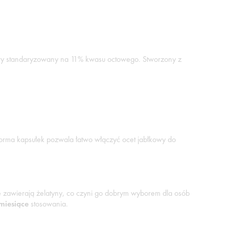
owy standaryzowany na 11% kwasu octowego. Stworzony z
orma kapsułek pozwala łatwo włączyć ocet jabłkowy do
ie zawierają żelatyny, co czyni go dobrym wyborem dla osób
miesiące
stosowania.