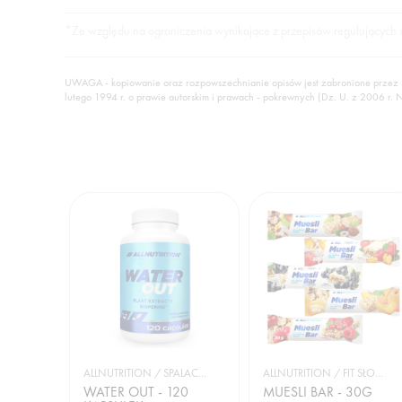
*Ze względu na ograniczenia wynikające z przepisów regulujących sup
UWAGA - kopiowanie oraz rozpowszechnianie opisów jest zabronione przez
lutego 1994 r. o prawie autorskim i prawach - pokrewnych (Dz. U. z 2006 r. 
ALLNUTRITION / SPALACZE TŁUSZCZU
ALLNUTRITION / FIT SŁODYCZE
WATER OUT - 120
MUESLI BAR - 30G