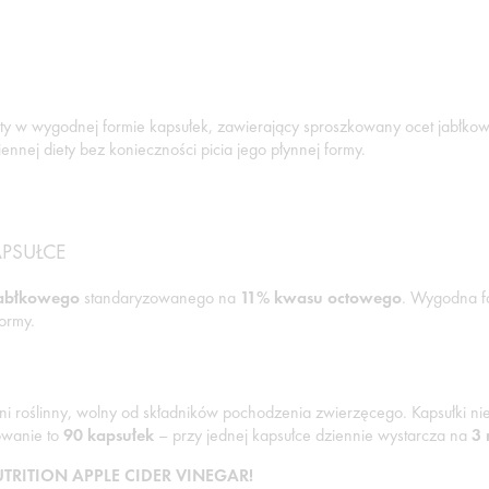
ety w wygodnej formie kapsułek, zawierający sproszkowany ocet jabłk
nnej diety bez konieczności picia jego płynnej formy.
PSUŁCE
jabłkowego
standaryzowanego na
11% kwasu octowego
. Wygodna f
formy.
ni roślinny, wolny od składników pochodzenia zwierzęcego. Kapsułki n
owanie to
90 kapsułek
– przy jednej kapsułce dziennie wystarcza na
3 
UTRITION APPLE CIDER VINEGAR!