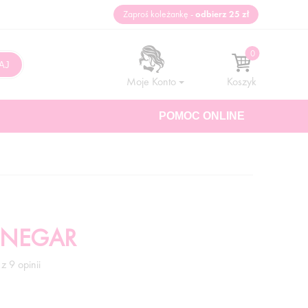
Zaproś koleżankę -
odbierz 25 zł
Moje Konto
Koszyk
POMOC ONLINE
VINEGAR
z 9 opinii