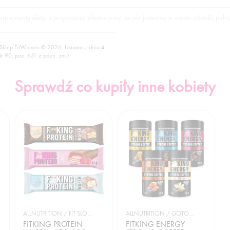
lementy diety, z przykrością informujemy, że nie jesteśmy w stanie udzielić pełn
 Sklep FitWomen © 2026. Ustawa z dnia 4
Nr 90, poz. 631 z późn. zm.)
Sprawdź co kupiły inne kobiety
ALLNUTRITION / FIT SŁODYCZE
ALLNUTRITION / GOTOWANIE I DIETA
FITKING PROTEIN
FITKING ENERGY