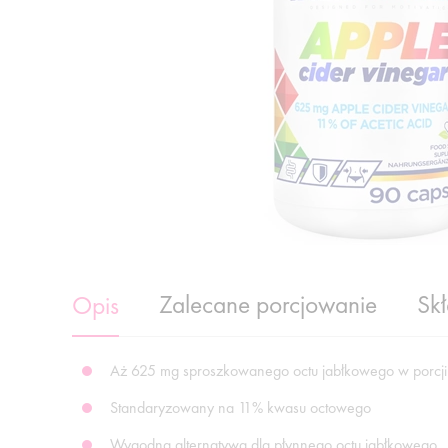
Zalecane porcjowanie
Sk
Opis
Aż 625 mg sproszkowanego octu jabłkowego w porcji
Standaryzowany na 11% kwasu octowego
Wygodna alternatywa dla płynnego octu jabłkowego