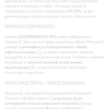
dziennej porcji. To cenne, naturalne białko z grupy transferryn,
naturalnie występujące w mleku. W naszym produkcie
wykorzystujemy surowiec o standaryzacji
LFS 95%
, co jest
gwarancją jego najwyższej czystości i jakości, której szukasz.
WSPARCIE ODPORNOŚCI
Formuła
LACTOFERRIN LFS 95%
została wzbogacona o
witaminę C, która stanowi istotne uzupełnienie składu. Witamina C
pomaga w
prawidłowym funkcjonowaniu układu
odpornościowego
[1], co stanowi nieocenione wsparcie,
szczególnie w okresach jesienno-zimowych. Dodatkowo składnik
ten pomaga w
ochronie komórek przed stresem
oksydacyjnym
[2], co jest kluczowe dla zachowania
równowagi w organizmie.
MNIEJ ZMĘCZENIA – WIĘCEJ DZIAŁANIA
Nie pozwól, aby spadek formy pokrzyżował Twoje plany!
Zawarta w składzie witamina C
przyczynia się do
zmniejszenia uczucia zmęczenia i znużenia
[3] oraz
wspiera utrzymanie
prawidłowego metabolizmu