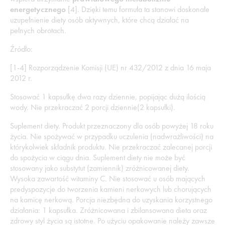
energetycznego
[4]. Dzięki temu formuła ta stanowi doskonałe
uzupełnienie diety osób aktywnych, które chcą działać na
pełnych obrotach.
Źródło:
[1-4] Rozporządzenie Komisji (UE) nr 432/2012 z dnia 16 maja
2012 r.
Stosować 1 kapsułkę dwa razy dziennie, popijając dużą ilością
wody. Nie przekraczać 2 porcji dziennie(2 kapsułki).
Suplement diety. Produkt przeznaczony dla osób powyżej 18 roku
życia. Nie spożywać w przypadku uczulenia (nadwrażliwości) na
którykolwiek składnik produktu. Nie przekraczać zalecanej porcji
do spożycia w ciągu dnia. Suplement diety nie może być
stosowany jako substytut (zamiennik) zróżnicowanej diety.
Wysoka zawartość witaminy C. Nie stosować u osób mających
predyspozycje do tworzenia kamieni nerkowych lub chorujących
na kamicę nerkową. Porcja niezbędna do uzyskania korzystnego
działania: 1 kapsułka. Zróżnicowana i zbilansowana dieta oraz
zdrowy styl życia są istotne. Po użyciu opakowanie należy zawsze