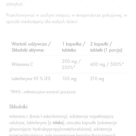
zamykać.
Przechowywać w suchym miejscu, w temperaturze pokojowej, w
sposób niedostępny dla małych dzieci.
Wartość odżywcza /
1 kapsułka /
2 kapsułki /
Składniki aktywne:
tabletka
tabletki (1 porcja)
200 mg /
Witamina C
400 mg / 500%*
250%*
Laktoferyna 95 % LFS
105 mg
210 mg
*RWS - referencyjna wartość spożycia
Składniki:
witamina c (kwas l-askorbinowy), substancja wypełniająca:
celuloza, laktoferyna [z
mleka
], otoczka kapsułki (substancja
glazurująca: hydroksypropylometyloceluloza), substancja
przeciwzbrylająca: sole magnezowe kwasów tłuszczowych