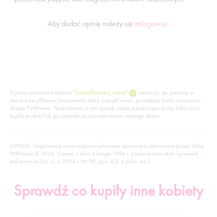
Aby dodać opinię należy się
zalogować
.
Opinia oznaczona tekstem
"Zweryfikowany zakup"
oznacza, że jesteśmy w
stanie zweryfikować konsumenta, który zakupił towar, posiadając konto na naszym
sklepie FitWomen. Sprawdzamy w ten sposób osobę piszącą opinię czy faktycznie
kupiła produkt lub go używała za pośrednictwem naszego sklepu.
UWAGA - kopiowanie oraz rozpowszechnianie opisów jest zabronione przez Sklep
FitWomen © 2026. Ustawa z dnia 4 lutego 1994 r. o prawie autorskim i prawach -
pokrewnych (Dz. U. z 2006 r. Nr 90, poz. 631 z późn. zm.)
Sprawdź co kupiły inne kobiety