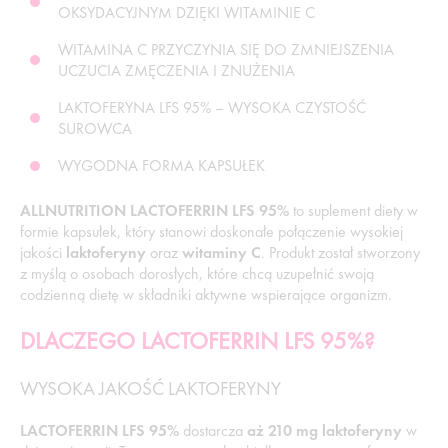
OKSYDACYJNYM DZIĘKI WITAMINIE C
WITAMINA C PRZYCZYNIA SIĘ DO ZMNIEJSZENIA
UCZUCIA ZMĘCZENIA I ZNUŻENIA
LAKTOFERYNA LFS 95% – WYSOKA CZYSTOŚĆ
SUROWCA
WYGODNA FORMA KAPSUŁEK
ALLNUTRITION LACTOFERRIN LFS 95%
to suplement diety w
formie kapsułek, który stanowi doskonałe połączenie wysokiej
jakości
laktoferyny
oraz
witaminy C
. Produkt został stworzony
z myślą o osobach dorosłych, które chcą uzupełnić swoją
codzienną dietę w składniki aktywne wspierające organizm.
DLACZEGO LACTOFERRIN LFS 95%?
WYSOKA JAKOŚĆ LAKTOFERYNY
LACTOFERRIN LFS 95%
dostarcza
aż 210 mg laktoferyny
w