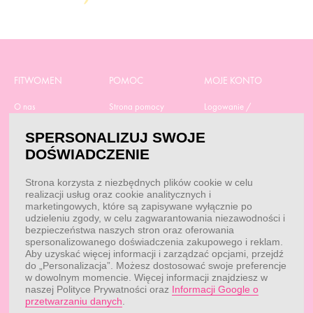
FITWOMEN
POMOC
MOJE KONTO
O nas
Strona pomocy
Logowanie /
Rejestracja
Polityka prywatności
Dostawa
SPERSONALIZUJ SWOJE
Moje zamówienia
RODO
Regulamin zakupów
DOŚWIADCZENIE
Moje dane
Obowiązek
Aktualne promocje
informacyjny
Reklamacje i zwroty
Strona korzysta z niezbędnych plików cookie w celu
Dane do przelewu
Odstąp od umowy tutaj
realizacji usług oraz cookie analitycznych i
Przepisy
marketingowych, które są zapisywane wyłącznie po
Dobór suplementacji
udzieleniu zgody, w celu zagwarantowania niezawodności i
Blog
Kontakt
bezpieczeństwa naszych stron oraz oferowania
spersonalizowanego doświadczenia zakupowego i reklam.
Aby uzyskać więcej informacji i zarządzać opcjami, przejdź
do „Personalizacja”. Możesz dostosować swoje preferencje
KONTAKT
w dowolnym momencie. Więcej informacji znajdziesz w
naszej Polityce Prywatności oraz
Informacji Google o
Obsługa klienta:
Obsługa klienta:
przetwarzaniu danych
.
pon. - pt.: 7:00 - 18:00
info@fitwomen.pl