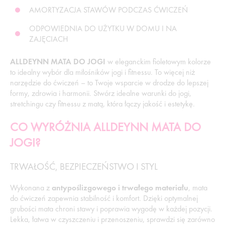
AMORTYZACJA STAWÓW PODCZAS ĆWICZEŃ
ODPOWIEDNIA DO UŻYTKU W DOMU I NA
ZAJĘCIACH
ALLDEYNN MATA DO JOGI
w eleganckim fioletowym kolorze
to idealny wybór dla miłośników jogi i fitnessu. To więcej niż
narzędzie do ćwiczeń – to Twoje wsparcie w drodze do lepszej
formy, zdrowia i harmonii. Stwórz idealne warunki do jogi,
stretchingu czy fitnessu z matą, która łączy jakość i estetykę.
CO WYRÓŻNIA ALLDEYNN MATA DO
JOGI?
TRWAŁOŚĆ, BEZPIECZEŃSTWO I STYL
Wykonana z
antypoślizgowego i trwałego materiału
, mata
do ćwiczeń zapewnia stabilność i komfort. Dzięki optymalnej
grubości mata chroni stawy i poprawia wygodę w każdej pozycji.
Lekka, łatwa w czyszczeniu i przenoszeniu, sprawdzi się zarówno