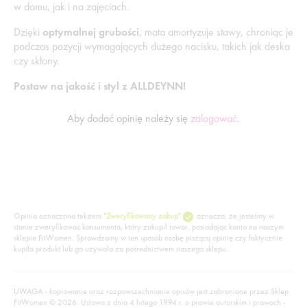
w domu, jak i na zajęciach.
Dzięki
optymalnej grubości
, mata amortyzuje stawy, chroniąc je
podczas pozycji wymagających dużego nacisku, takich jak deska
czy skłony.
Postaw na jakość i styl z ALLDEYNN!
Aby dodać opinię należy się
zalogować
.
Opinia oznaczona tekstem
"Zweryfikowany zakup"
oznacza, że jesteśmy w
stanie zweryfikować konsumenta, który zakupił towar, posiadając konto na naszym
sklepie FitWomen. Sprawdzamy w ten sposób osobę piszącą opinię czy faktycznie
kupiła produkt lub go używała za pośrednictwem naszego sklepu.
UWAGA - kopiowanie oraz rozpowszechnianie opisów jest zabronione przez Sklep
FitWomen © 2026. Ustawa z dnia 4 lutego 1994 r. o prawie autorskim i prawach -