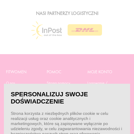
NASI PARTNERZY LOGISTYCZNI
FITWOMEN
POMOC
MOJE KONTO
O nas
Strona pomocy
Logowanie /
Rejestracja
Polityka prywatności
Dostawa
SPERSONALIZUJ SWOJE
Moje zamówienia
RODO
Regulamin zakupów
DOŚWIADCZENIE
Moje dane
Obowiązek
Aktualne promocje
informacyjny
Reklamacje i zwroty
Strona korzysta z niezbędnych plików cookie w celu
Dane do przelewu
Dobór suplementacji
realizacji usług oraz cookie analitycznych i
Przepisy
marketingowych, które są zapisywane wyłącznie po
Kontakt
udzieleniu zgody, w celu zagwarantowania niezawodności i
Blog
bezpieczeństwa naszych stron oraz oferowania