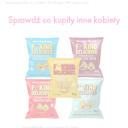
pokrewnych (Dz. U. z 2006 r. Nr 90, poz. 631 z późn. zm.)
Sprawdź co kupiły inne kobiety