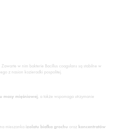
Zawarte w nim bakterie Bacillus coagulans są stabilne w
go z nasion kozieradki pospolitej.
tu masy mięśniowej
, a także wspomaga utrzymanie
alna mieszanka
izolatu białka grochu
oraz
koncentratów