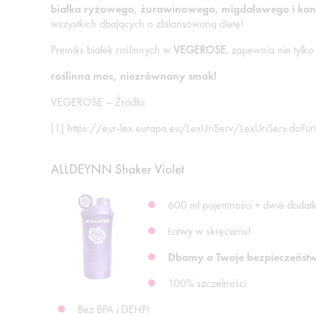
białka ryżowego, żurawinowego, migdałowego i ko
wszystkich dbających o zbilansowaną dietę!
Premiks białek roślinnych w
VEGEROSE
, zapewnia nie tylk
roślinna moc, niezrównany smak!
VEGEROSE – Źródło:
[1] https://eur-lex.europa.eu/LexUriServ/LexUriServ.do?
ALLDEYNN Shaker Violet
600 ml pojemności + dwie doda
Łatwy w skręcaniu!
Dbamy o Twoje bezpieczeństw
100% szczelności
Bez BPA i DEHP!