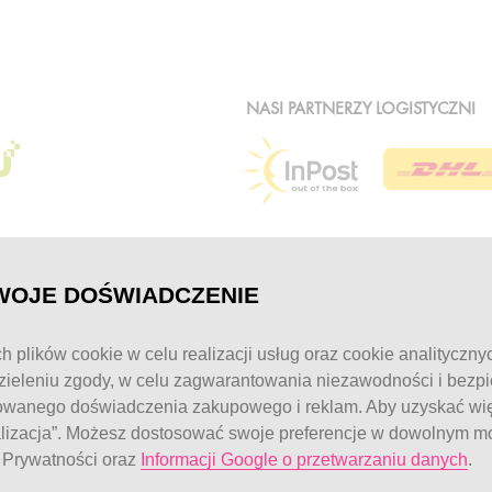
NASI PARTNERZY LOGISTYCZNI
WOJE DOŚWIADCZENIE
MOJE KONTO
KONTAKT
h plików cookie w celu realizacji usług oraz cookie analityczny
Logowanie / Rejestracja
Obsługa klienta:
ieleniu zgody, w celu zagwarantowania niezawodności i bezp
pon. - pt.: 7:00 - 
Moje zamówienia
owanego doświadczenia zakupowego i reklam. Aby uzyskać więc
Moje dane
telefon:
77 544 6
alizacja”. Możesz dostosować swoje preferencje w dowolnym mo
e Prywatności oraz
Informacji Google o przetwarzaniu danych
.
© FitWomen 202